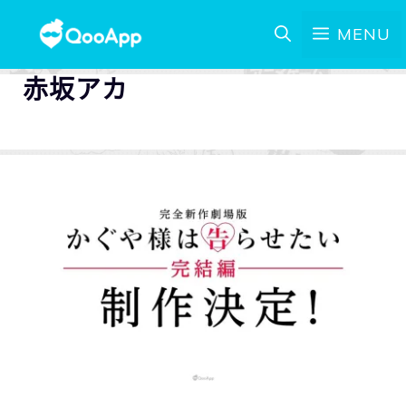
MENU
赤坂アカ