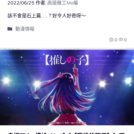
2022/06/25
作者:
高級雜工Mo編
該不會是石上篇……？好令人好奇呀～
動漫情報
0
0