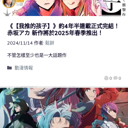
《【我推的孩子】》約4年半連載正式完結！
赤坂アカ 新作將於2025年春季推出！
2024/11/14
作者:
鬆餅
不管怎樣至少也是一大話題作
動漫情報
0
0