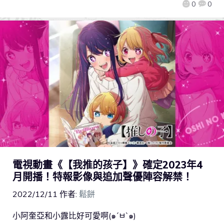
0
0
電視動畫《【我推的孩子】》確定2023年4
月開播！特報影像與追加聲優陣容解禁！
2022/12/11
作者:
鬆餅
小阿奎亞和小露比好可愛啊(๑´ㅂ`๑)