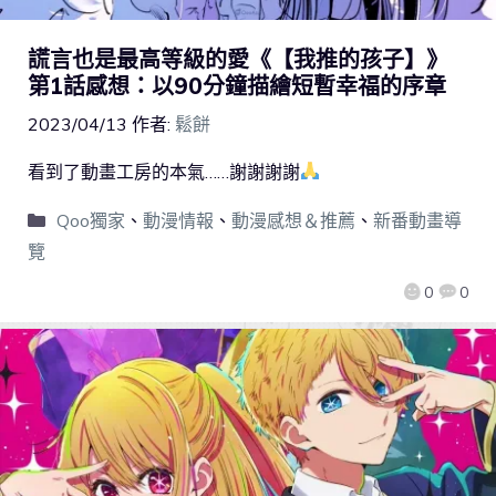
謊言也是最高等級的愛《【我推的孩子】》
第1話感想：以90分鐘描繪短暫幸福的序章
2023/04/13
作者:
鬆餅
看到了動畫工房的本氣……謝謝謝謝
Qoo獨家
、
動漫情報
、
動漫感想＆推薦
、
新番動畫導
覽
0
0