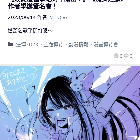
作者舉辦簽名會！
2023/06/14
作者:
Mr. Qoo
搶簽名戰爭開打囉～
漫博2023
、
主題博覽
、
動漫情報
、
漫畫博覽會
0
0