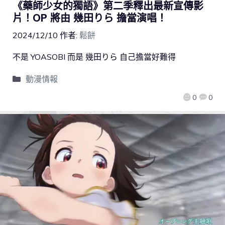
《藥師少女的獨語》第二季釋出最新宣傳影
片！OP 將由 幾田りら 擔當演唱！
2024/12/10
作者:
鬆餅
不是 YOASOBI 而是 幾田りら 自己擔當好難得
動漫情報
0
0