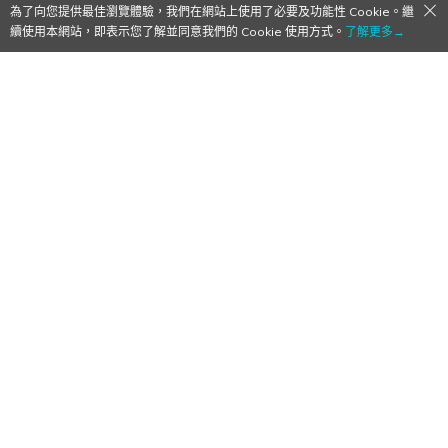
為了向您提供最佳瀏覽體驗，我們在網站上使用了必要及功能性 Cookie。繼
續使用本網站，即表示您了解並同意我們的 Cookie 使用方式。
了解更多→
非日常殺手《SAKAMOTO DAYS 坂本日
常》確定2025年1月11日開播！OP 主題曲
Vaundy 擔當演唱！
2024/11/13
作者:
鬆餅
OP也太讚！
動漫情報