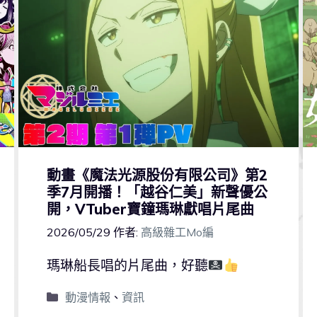
動畫《魔法光源股份有限公司》第2
季7月開播！「越谷仁美」新聲優公
開，VTuber寶鐘瑪琳獻唱片尾曲
2026/05/29
作者:
高級雜工Mo編
瑪琳船長唱的片尾曲，好聽
動漫情報
、
資訊