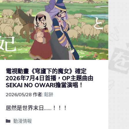
電視動畫《穹廬下的魔女》確定
2026年7月4日首播，OP主題曲由
SEKAI NO OWARI擔當演唱！
2026/05/28
作者:
鬆餅
居然是世界末日……！！！
動漫情報