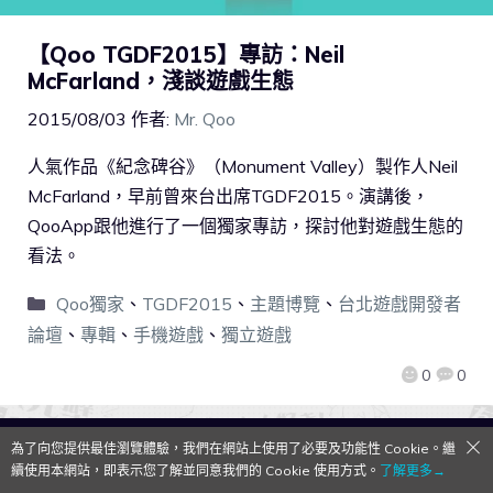
【Qoo TGDF2015】專訪：Neil
McFarland，淺談遊戲生態
2015/08/03
作者:
Mr. Qoo
人氣作品《紀念碑谷》（Monument Valley）製作人Neil
McFarland，早前曾來台出席TGDF2015。演講後，
QooApp跟他進行了一個獨家專訪，探討他對遊戲生態的
看法。
Qoo獨家
、
TGDF2015
、
主題博覽
、
台北遊戲開發者
論壇
、
專輯
、
手機遊戲
、
獨立遊戲
0
0
為了向您提供最佳瀏覽體驗，我們在網站上使用了必要及功能性 Cookie。繼
QooApp Limited © 2026
續使用本網站，即表示您了解並同意我們的 Cookie 使用方式。
了解更多→