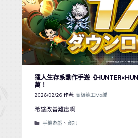
獵人生存系動作手遊《HUNTER×HUNT
萬！
2026/02/26
作者:
高級雜工Mo編
希望改善難度啊
手機遊戲
、
資訊