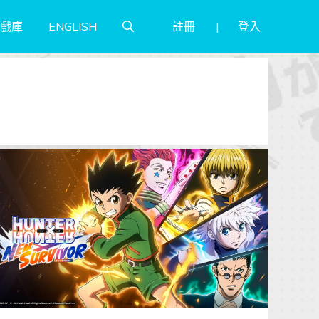
註冊
登入
戲庫
ENGLISH