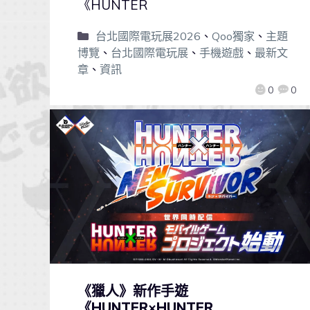
《HUNTER
台北國際電玩展2026
、
Qoo獨家
、
主題
博覽
、
台北國際電玩展
、
手機遊戲
、
最新文
章
、
資訊
0
0
《獵人》新作手遊
《HUNTER×HUNTER