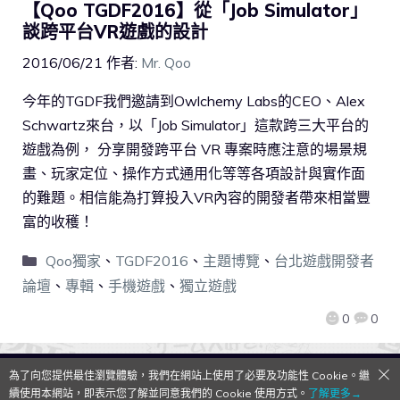
【Qoo TGDF2016】從「Job Simulator」
談跨平台VR遊戲的設計
2016/06/21
作者:
Mr. Qoo
今年的TGDF我們邀請到Owlchemy Labs的CEO、Alex
Schwartz來台，以「Job Simulator」這款跨三大平台的
遊戲為例， 分享開發跨平台 VR 專案時應注意的場景規
畫、玩家定位、操作方式通用化等等各項設計與實作面
的難題。相信能為打算投入VR內容的開發者帶來相當豐
富的收穫！
Qoo獨家
、
TGDF2016
、
主題博覽
、
台北遊戲開發者
論壇
、
專輯
、
手機遊戲
、
獨立遊戲
0
0
為了向您提供最佳瀏覽體驗，我們在網站上使用了必要及功能性 Cookie。繼
QooApp Limited © 2026
續使用本網站，即表示您了解並同意我們的 Cookie 使用方式。
了解更多→