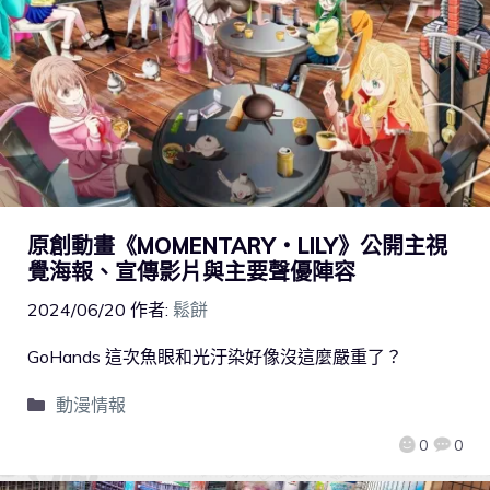
原創動畫《MOMENTARY・LILY》公開主視
覺海報、宣傳影片與主要聲優陣容
2024/06/20
作者:
鬆餅
GoHands 這次魚眼和光汙染好像沒這麼嚴重了？
動漫情報
0
0