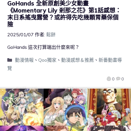
GoHands 全新原創美少女動畫
《Momentary Lily 剎那之花》第1話感想：
末日系搖曳露營？或許得先吃幾顆胃藥保個
險
2025/01/07
作者:
鬆餅
GoHands 這次打算端出什麼來呢？
動漫情報
、
Qoo獨家
、
動漫感想＆推薦
、
新番動畫導
覽
0
0