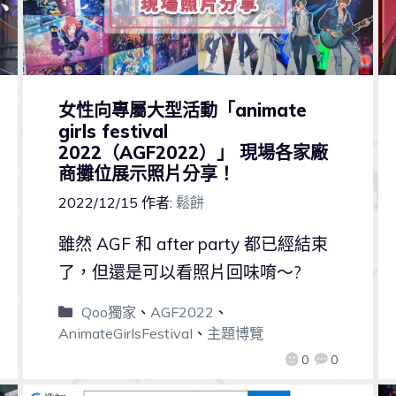
女性向專屬大型活動「animate
girls festival
2022（AGF2022）」 現場各家廠
商攤位展示照片分享！
2022/12/15
作者:
鬆餅
雖然 AGF 和 after party 都已經結束
了，但還是可以看照片回味唷～?
Qoo獨家
、
AGF2022
、
AnimateGirlsFestival
、
主題博覽
0
0