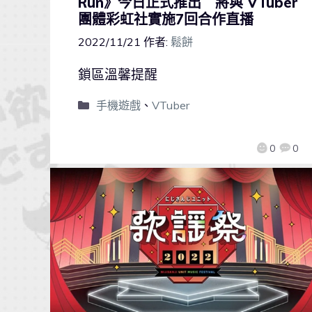
Run》今日正式推出 將與 VTuber
團體彩虹社實施7回合作直播
2022/11/21
作者:
鬆餅
鎖區溫馨提醒
手機遊戲
、
VTuber
0
0