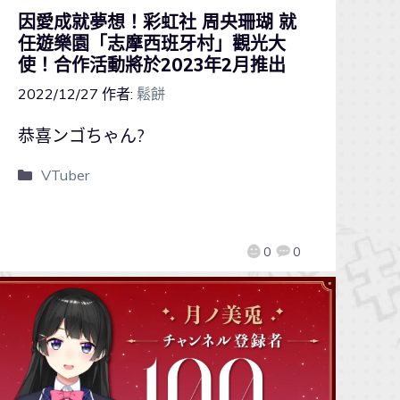
因愛成就夢想！彩虹社 周央珊瑚 就
任遊樂園「志摩西班牙村」觀光大
使！合作活動將於2023年2月推出
2022/12/27
作者:
鬆餅
恭喜ンゴちゃん?
VTuber
0
0