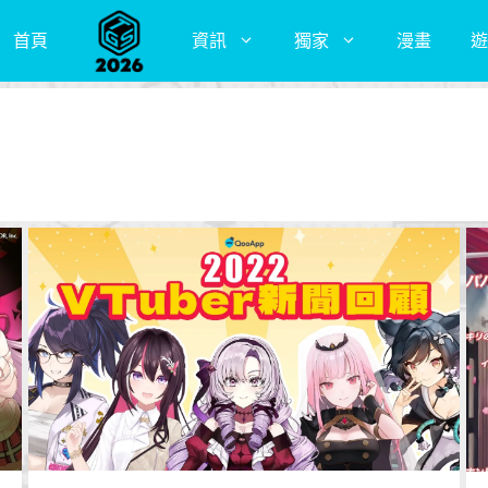
首頁
資訊
獨家
漫畫
遊