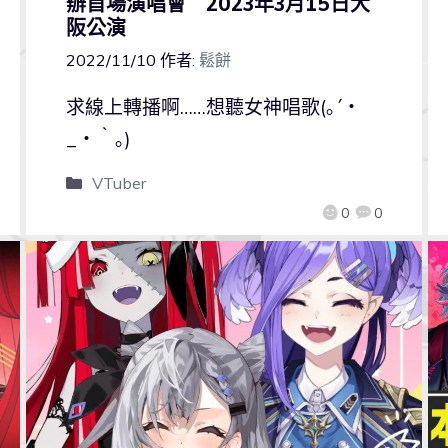
辦首場演唱會 2023年3月15日大
阪公演
2022/11/10
作者:
鬆餅
求線上轉播啊……想聽女神唱歌(｡´・
_・｀｡)
VTuber
0
0