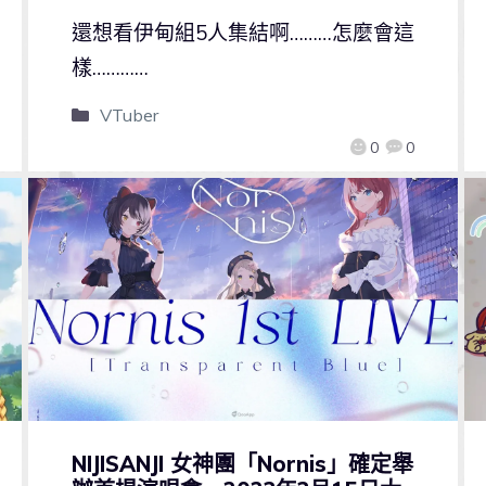
還想看伊甸組5人集結啊………怎麼會這
樣…………
VTuber
0
0
NIJISANJI 女神團「Nornis」確定舉