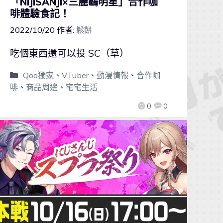
「NIJISANJI×三麗鷗明星」合作咖
啡體驗食記！
2022/10/20
作者:
鬆餅
吃個東西還可以投 SC（草）
Qoo獨家
、
VTuber
、
動漫情報
、
合作咖
啡
、
商品周邊
、
宅宅生活
0
0