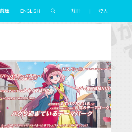
註冊
登入
戲庫
ENGLISH