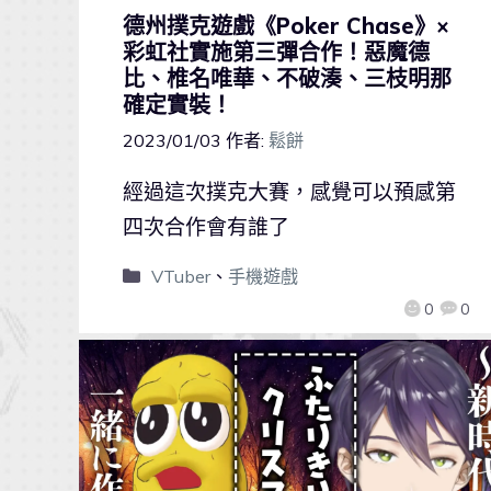
德州撲克遊戲《Poker Chase》×
彩虹社實施第三彈合作！惡魔德
比、椎名唯華、不破湊、三枝明那
確定實裝！
2023/01/03
作者:
鬆餅
經過這次撲克大賽，感覺可以預感第
四次合作會有誰了
VTuber
、
手機遊戲
0
0