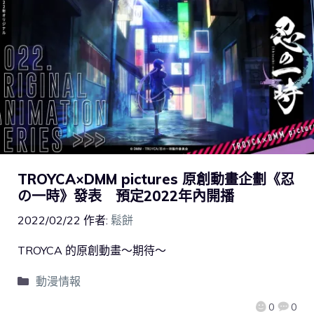
TROYCA×DMM pictures 原創動畫企劃《忍
の一時》發表 預定2022年內開播
2022/02/22
作者:
鬆餅
TROYCA 的原創動畫～期待～
動漫情報
0
0