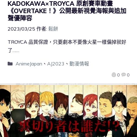
KADOKAWA×TROYCA 原創賽車動畫
《OVERTAKE！》公開最新視覺海報與追加
聲優陣容
2023/03/25
作者:
鬆餅
TROYCA 品質保證，只要劇本不要像火星一樣偏掉就好
了……
AnimeJapan
、
AJ2023
、
動漫情報
0
0