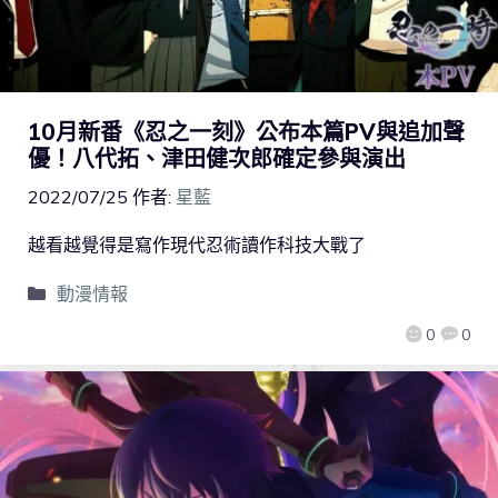
10月新番《忍之一刻》公布本篇PV與追加聲
優！八代拓、津田健次郎確定參與演出
2022/07/25
作者:
星藍
越看越覺得是寫作現代忍術讀作科技大戰了
動漫情報
0
0