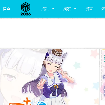
首頁
資訊
獨家
漫畫
遊