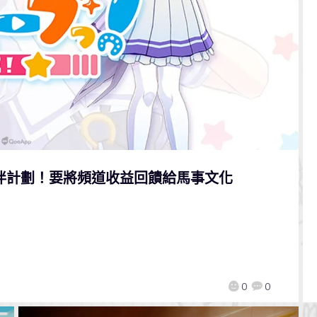
伙伴計劃！要將頻道收益回饋給馬事文化
0
0