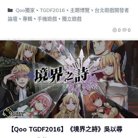
Qoo獨家
、
TGDF2016
、
主題博覽
、
台北遊戲開發者
論壇
、
專輯
、
手機遊戲
、
獨立遊戲
0
0
【Qoo TGDF2016】《境界之詩》吳以尋