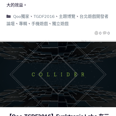
大的效益。
Qoo獨家
、
TGDF2016
、
主題博覽
、
台北遊戲開發者
論壇
、
專輯
、
手機遊戲
、
獨立遊戲
0
0