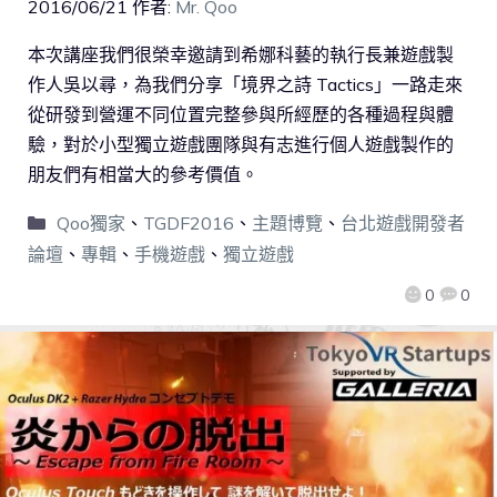
2016/06/21
作者:
Mr. Qoo
本次講座我們很榮幸邀請到希娜科藝的執行長兼遊戲製
作人吳以尋，為我們分享「境界之詩 Tactics」一路走來
從研發到營運不同位置完整參與所經歷的各種過程與體
驗，對於小型獨立遊戲團隊與有志進行個人遊戲製作的
朋友們有相當大的參考價值。
Qoo獨家
、
TGDF2016
、
主題博覽
、
台北遊戲開發者
論壇
、
專輯
、
手機遊戲
、
獨立遊戲
0
0