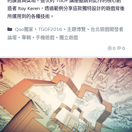
的讚賞與獎項。這次的 TGDF 講座邀請到此作的核心創
造者 Itay Keren，透過範例分享這款獨特設計的遊戲背後
所運用到的各種技術。
Qoo獨家
、
TGDF2016
、
主題博覽
、
台北遊戲開發者
論壇
、
專輯
、
手機遊戲
、
獨立遊戲
0
0