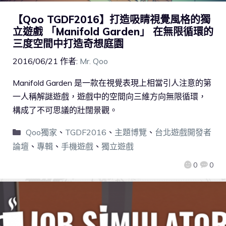
【Qoo TGDF2016】打造吸睛視覺風格的獨
立遊戲 「Manifold Garden」 在無限循環的
三度空間中打造奇想庭園
2016/06/21
作者:
Mr. Qoo
Manifold Garden 是一款在視覺表現上相當引人注意的第
一人稱解謎遊戲，遊戲中的空間向三維方向無限循環，
構成了不可思議的壯闊景觀。
Qoo獨家
、
TGDF2016
、
主題博覽
、
台北遊戲開發者
論壇
、
專輯
、
手機遊戲
、
獨立遊戲
0
0