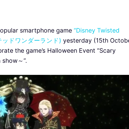
 popular smartphone game
“Disney Twisted
ツイステッドワンダーランド)
yesterday (15th Octob
ebrate the game’s Halloween Event “Scary
n show～”.