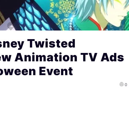
sney Twisted
ew Animation TV Ads
loween Event
0