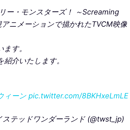
・モンスターズ！ ～Screaming
」の新規アニメーションで描かれたTVCM映像
います。
.を紹介いたします。
ウィーン
pic.twitter.com/8BKHxeLmLE
テッドワンダーランド (@twst_jp)