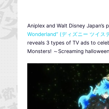
Aniplex and Walt Disney Japan’s
Wonderland” (ディズニー 
reveals 3 types of TV ads to cel
Monsters! ～Screaming hallowee