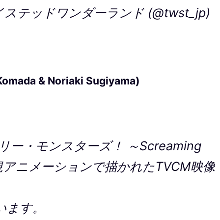
テッドワンダーランド (@twst_jp)
 Komada & Noriaki Sugiyama)
・モンスターズ！ ～Screaming
」の新規アニメーションで描かれたTVCM映像
います。