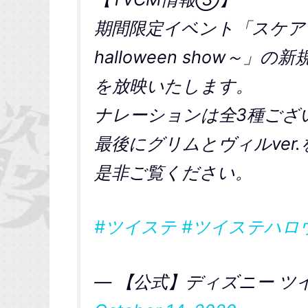
期間限定イベント「スケアリー
halloween show～
を放映いたします。
ナレーションは全3種ござ
最後にグリムとヴィルver
是非ご覧ください。
#ツイステ
#ツイステハロ
— 【公式】ディズニー ツイス