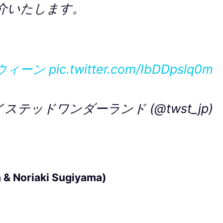
紹介いたします。
ウィーン
pic.twitter.com/IbDDpslq0m
テッドワンダーランド (@twst_jp)
ba & Noriaki Sugiyama)