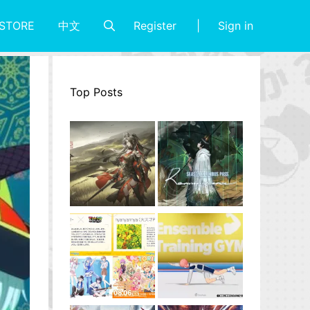
Register
Sign in
STORE
中文
Top Posts