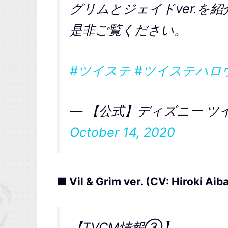
グリムとジェイドver.を
是非ご覧ください。
#ツイステ
#ツイステハロ
— 【公式】ディズニー ツイス
October 14, 2020
■ Vil & Grim ver. (CV: Hiroki Ai
【TVCM情報③】