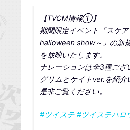
【TVCM情報①】
期間限定イベント「スケアリー
halloween show～
を放映いたします。
ナレーションは全3種ござ
グリムとケイトver.を紹
是非ご覧ください。
#ツイステ
#ツイステハロ