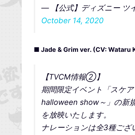
— 【公式】ディズニー ツイス
October 14, 2020
■ Jade & Grim ver. (CV: Wataru
【TVCM情報②】
期間限定イベント「スケアリー
halloween show～
を放映いたします。
ナレーションは全3種ござ