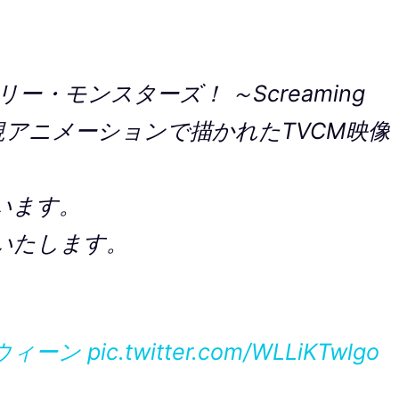
・モンスターズ！ ～Screaming
」の新規アニメーションで描かれたTVCM映像
います。
介いたします。
ウィーン
pic.twitter.com/WLLiKTwlgo