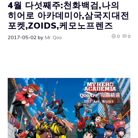
4월 다섯째주:천화백검,나의
히어로 아카데미아,삼국지대전
포켓,ZOIDS,케모노프렌즈
0
0
2017-05-02
by
Mr. Qoo