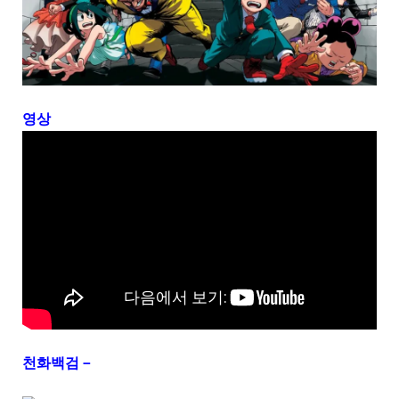
영상
천화백검－