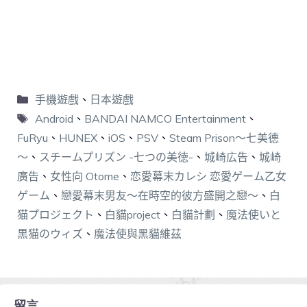
手機遊戲
、
日本遊戲
Android
、
BANDAI NAMCO Entertainment
、
FuRyu
、
HUNEX
、
iOS
、
PSV
、
Steam Prison～七美德
～
、
スチームプリズン -七つの美徳-
、
城崎広告
、
城崎
廣告
、
女性向 Otome
、
恋愛幕末カレシ 恋愛ゲーム乙女
ゲーム
、
戀愛幕末男友～在時空的彼方盛開之戀～
、
白
猫プロジェクト
、
白貓project
、
白貓計劃
、
魔法使いと
黒猫のウィズ
、
魔法使與黑貓維茲
留言