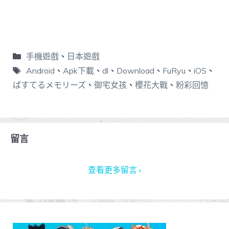
手機遊戲
、
日本遊戲
Android
、
Apk下載
、
dl
、
Download
、
FuRyu
、
iOS
、
ぱすてるメモリーズ
、
御宅女孩
、
櫻花大戰
、
粉彩回憶
留言
查看更多留言 ›