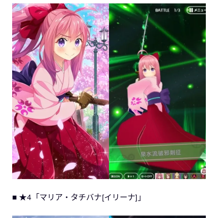
■ ★4「マリア・タチバナ[イリーナ]」