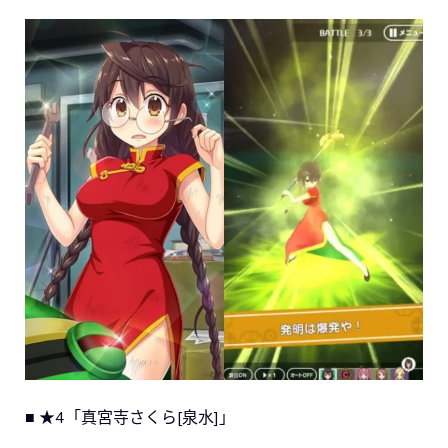
■ ★4「真宮寺さくら[泉水]」