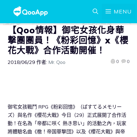
MENU
【Qoo情報】御宅女孩化身華
撃團團員！《粉彩回憶》x《櫻
花大戰》合作活動開催！
0
0
2018/06/29
作者:
Mr. Qoo
御宅女孩戰鬥 RPG《粉彩回憶》（ぱすてるメモリー
ズ）與名作《櫻花大戰》今日（29）正式展開了合作活
動！在名為「帝都に咲く 熱き思い」的活動之內，玩家
將體驗名曲《檄！帝国華撃団》以及《櫻花大戰》與帝