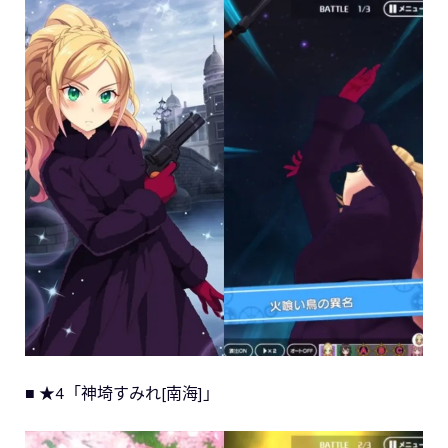
■ ★4「神埼すみれ[南海]」