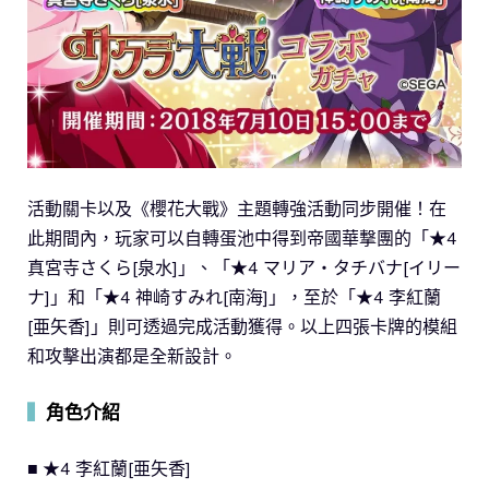
活動關卡以及《櫻花大戰》主題轉強活動同步開催！在
此期間內，玩家可以自轉蛋池中得到帝國華撃團的「★4
真宮寺さくら[泉水]」、「★4 マリア・タチバナ[イリー
ナ]」和「★4 神崎すみれ[南海]」，至於「★4 李紅蘭
[亜矢香]」則可透過完成活動獲得。以上四張卡牌的模組
和攻擊出演都是全新設計。
▍
角色介紹
■ ★4 李紅蘭[亜矢香]