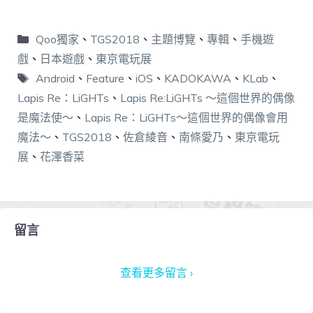
Qoo獨家
、
TGS2018
、
主題博覽
、
專輯
、
手機遊
戲
、
日本遊戲
、
東京電玩展
Android
、
Feature
、
iOS
、
KADOKAWA
、
KLab
、
Lapis Re：LiGHTs
、
Lapis Re:LiGHTs ～這個世界的偶像
是魔法使～
、
Lapis Re：LiGHTs～這個世界的偶像會用
魔法～
、
TGS2018
、
佐倉綾音
、
南條愛乃
、
東京電玩
展
、
花澤香菜
留言
查看更多留言 ›