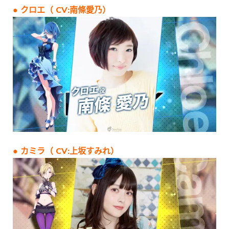
● クロエ（ CV:南條愛乃）
● カミラ（ CV:上坂すみれ）