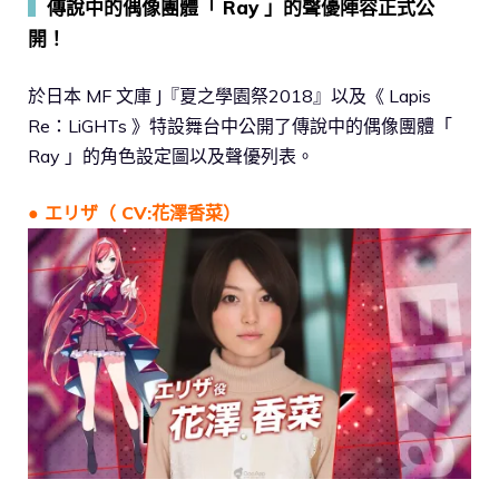
▍
傳說中的偶像團體「 Ray 」的聲優陣容正式公
開！
於日本 MF 文庫 J『夏之學園祭2018』以及《 Lapis
Re：LiGHTs 》特設舞台中公開了傳說中的偶像團體「
Ray 」的角色設定圖以及聲優列表。
● エリザ（ CV:花澤香菜）