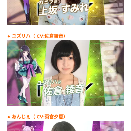
● ユズリハ（ CV:佐倉綾音）
● あんじぇ（ CV:雨宮夕夏）