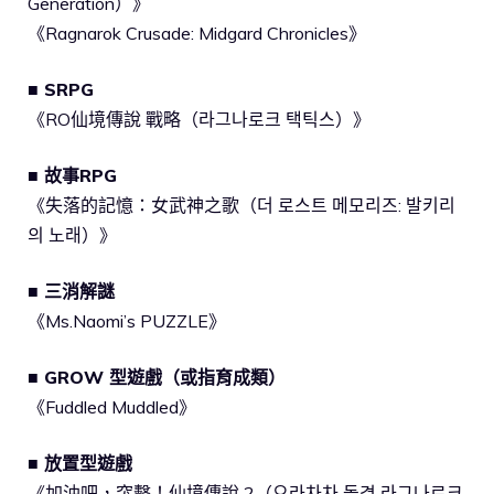
Generation）》
《Ragnarok Crusade: Midgard Chronicles》
■ SRPG
《RO仙境傳說 戰略（라그나로크 택틱스）》
■ 故事RPG
《失落的記憶：女武神之歌（더 로스트 메모리즈: 발키리
의 노래）》
■ 三消解謎
《Ms.Naomi’s PUZZLE》
■ GROW 型遊戲（或指育成類）
《Fuddled Muddled》
■ 放置型遊戲
《加油吧，突擊！仙境傳說 2（으라차차 돌격 라그나로크