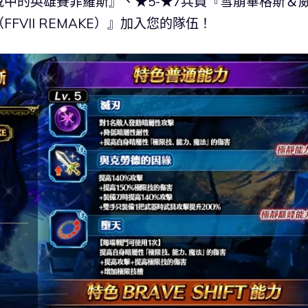
說中的英雄賽菲羅斯』、★5-★7兵員『雪崩畢格斯＆
FVII REMAKE）』加入您的隊伍！