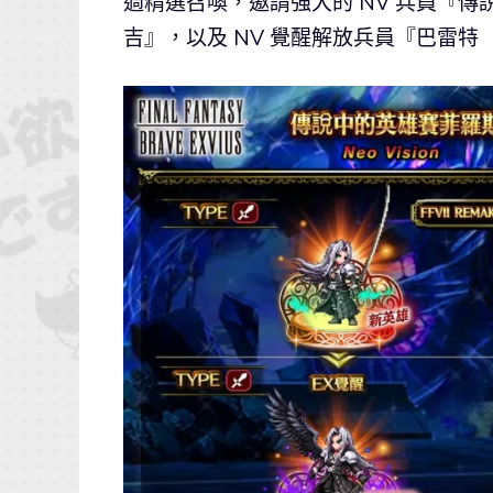
過精選召喚，邀請強大的 NV 兵員『傳
吉』，以及 NV 覺醒解放兵員『巴雷特（F