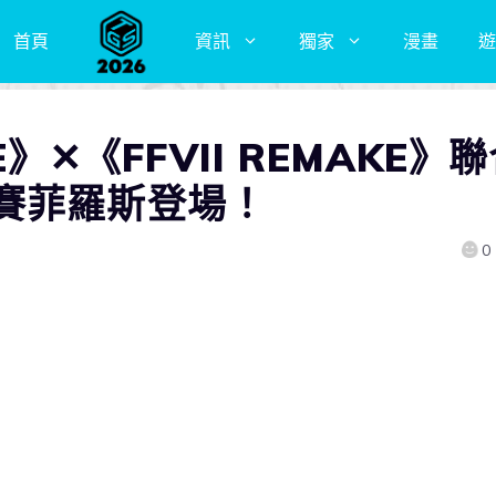
首頁
資訊
獨家
漫畫
遊
》✕《FFVII REMAKE》
賽菲羅斯登場！
0