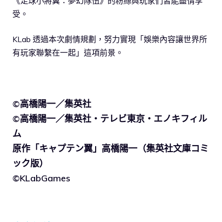
《足球小將翼：夢幻隊伍》的粉絲與玩家們皆能盡情享
受。
KLab 透過本次劇情規劃，努力實現「娛樂內容讓世界所
有玩家聯繫在一起」這項前景。
©高橋陽一／集英社
©高橋陽一／集英社・テレビ東京・エノキフィル
ム
原作「キャプテン翼」高橋陽一（集英社文庫コミ
ック版）
©KLabGames