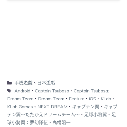
手機遊戲
、
日本遊戲
Android
、
Captain Tsubasa
、
Captain Tsubasa:
Dream Team
、
Dream Team
、
Feature
、
iOS
、
KLab
、
KLab Games
、
NEXT DREAM
、
キャプテン翼
、
キャプ
テン翼〜たたかえドリームチーム〜
、
足球小將翼
、
足
球小將翼：夢幻隊伍
、
高橋陽一