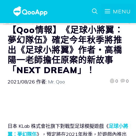
MENU
【Qoo情報】《足球小將翼：
夢幻隊伍》確定今年秋季將推
出《足球小將翼》作者・高橋
陽一老師擔任原案的新故事
「NEXT DREAM」！
0
0
2021/08/26
作者:
Mr. Qoo
日本 KLab 株式會社旗下對戰型足球模擬遊戲《
足球小將
翼：夢幻隊伍
》，預定將在2021年秋季，於遊戲內推出