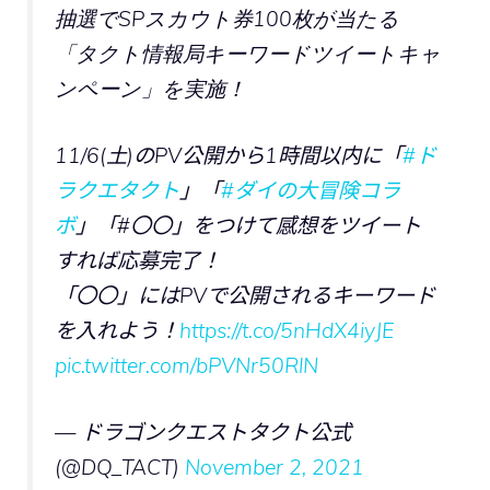
抽選でSPスカウト券100枚が当たる
「タクト情報局キーワードツイートキャ
ンペーン」を実施！
11/6(土)のPV公開から1時間以内に「
#ド
ラクエタクト
」「
#ダイの大冒険コラ
ボ
」「#〇〇」をつけて感想をツイート
すれば応募完了！
「〇〇」にはPVで公開されるキーワード
を入れよう！
https://t.co/5nHdX4iyJE
pic.twitter.com/bPVNr50RlN
— ドラゴンクエストタクト公式
(@DQ_TACT)
November 2, 2021