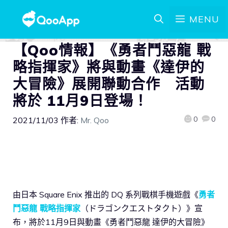
MENU
【Qoo情報】《勇者⾾惡⿓ 戰
略指揮家》將與動畫《達伊的
大冒險》展開聯動合作 活動
將於 11月9日登場！
0
0
2021/11/03
作者:
Mr. Qoo
由日本 Square Enix 推出的 DQ 系列戰棋手機遊戲《
勇者
⾾惡⿓ 戰略指揮家
（ドラゴンクエストタクト）》宣
布，將於11月9日與動畫《勇者鬥惡龍 達伊的大冒險》