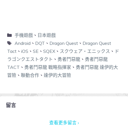
手機遊戲
、
日本遊戲
Android
、
DQT
、
Dragon Quest
、
Dragon Quest
Tact
、
iOS
、
SE
、
SQEX
、
スクウェア・エニックス
、
ド
ラゴンクエストタクト
、
勇者鬥惡龍
、
勇者鬥惡龍
TACT
、
勇者鬥惡龍 戰略指揮家
、
勇者鬥惡龍 達伊的大
冒險
、
聯動合作
、
達伊的大冒險
留言
查看更多留言 ›