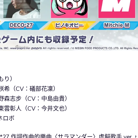
もり）
咲希（CV：礒部花凜）
野森志步（CV：中島由貴）
東雲彰人（CV：今井文也）
ネネロボ
O*27 作詞作曲的樂曲〈サラマンダー〉虛擬歌手 ver.