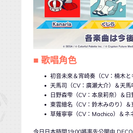
■ 歌唱角色
初音未來＆宵崎奏（CV：楠木と
天馬司（CV：廣瀬大介）＆天馬
日野森雫（CV：本泉莉奈）＆日
東雲繪名（CV：鈴木みのり）＆
草薙寧寧（CV：Machico）＆
今日日本時間19:00將率先公開由 DEC