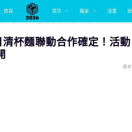
首頁
資訊
獨家
漫畫
遊
日清杯麵聯動合作確定！活動
開
0