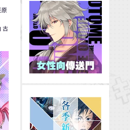
任原
 古