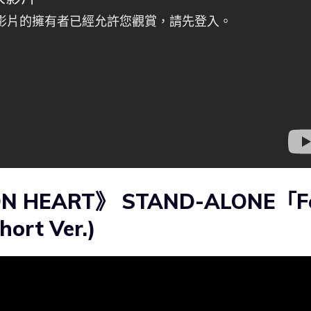
ON HEART》
STAND-ALONE「F
rt Ver.)