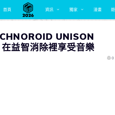
首頁
資訊
獨家
漫畫
遊
HNOROID UNISON
 在益智消除裡享受音樂
0