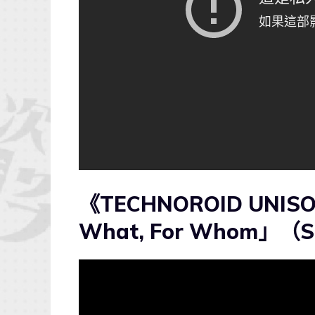
《TECHNOROID UNIS
What, For Whom」（Sho