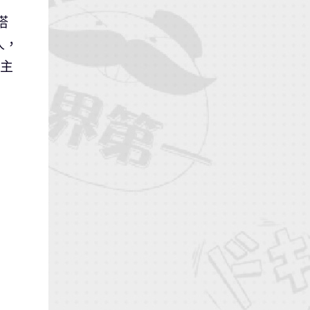
塔
人，
章主