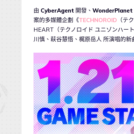
由
CyberAgent
開發、
WonderPlanet
案的多媒體企劃《
TECHNOROID
（テク
HEART（テクノロイド ユニゾンハート
川慎、萩谷慧悟、梶原岳人 所演唱的新曲〈Fo