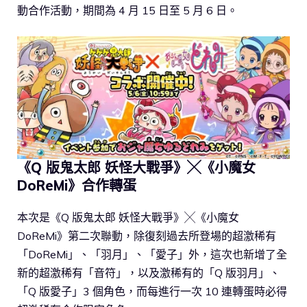
動合作活動，期間為 4 月 15 日至 5 月 6 日。
《Q 版鬼太郎 妖怪大戰爭》╳《小魔女
DoReMi》合作轉蛋
本次是《Q 版鬼太郎 妖怪大戰爭》╳《小魔女
DoReMi》第二次聯動，除復刻過去所登場的超激稀有
「DoReMi」、「羽月」、「愛子」外，這次也新增了全
新的超激稀有「音符」，以及激稀有的「Q 版羽月」、
「Q 版愛子」3 個角色，而每進行一次 10 連轉蛋時必得