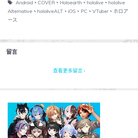
Android
、
COVER
、
Holoearth
、
hololive
、
hololive
Alternative
、
hololiveALT
、
iOS
、
PC
、
VTuber
、
ホロア
ース
留言
查看更多留言 ›