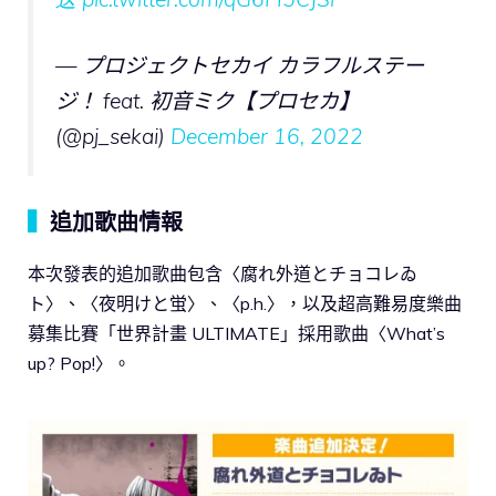
— プロジェクトセカイ カラフルステー
ジ！ feat. 初音ミク【プロセカ】
(@pj_sekai)
December 16, 2022
▍
追加歌曲情報
本次發表的追加歌曲包含〈腐れ外道とチョコレゐ
ト〉、〈夜明けと蛍〉、〈p.h.〉，以及超高難易度樂曲
募集比賽「世界計畫 ULTIMATE」採用歌曲〈What’s
up? Pop!〉。