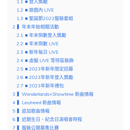
1.1
■ 登入獎勵
1.2
■ 遊戲內 LIVE
1.3
■ 聖誕節2022服裝套組
2
▍年末年始相關活動
2.1
■ 年末倒數登入獎勵
2.2
■ 年末倒數 LIVE
2.3
■ 新年每日 LIVE
2.4
■ 虛擬 LIVE 等待區裝飾
2.5
■ 2023年新年限定招募
2.6
■ 2023年新年登入獎勵
2.7
■ 2023年新年禮包
3
▍Wonderlands×Showtime 新曲情報
4
▍Leo/need 新曲情報
5
▍追加歌曲情報
6
▍近期生日、紀念日演唱會時程
7
▍服裝公開募集比賽