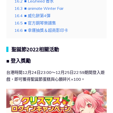
16.2
■ Leo/need 香水
16.3
■ animate Winter Fair
16.4
■ 威化餅第4彈
16.5
■ 官方鋼琴樂譜集
16.6
■ 幸運抽獎＆超商影印卡
▍
聖誕節2022相關活動
■ 登入獎勵
台港時間12月24日23:00～12月25日22:59期間登入遊
戲，即可獲得聖誕節蛋糕與心願碎片×100。