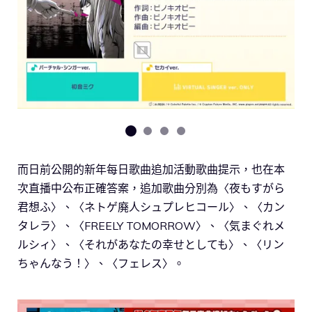
而日前公開的新年每日歌曲追加活動歌曲提示，也在本
次直播中公布正確答案，追加歌曲分別為〈夜もすがら
君想ふ〉、〈ネトゲ廃人シュプレヒコール〉、〈カン
タレラ〉、〈FREELY TOMORROW〉、〈気まぐれメ
ルシィ〉、〈それがあなたの幸せとしても〉、〈リン
ちゃんなう！〉、〈フェレス〉。