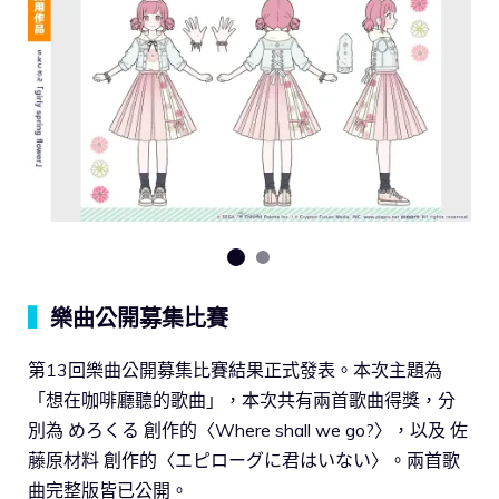
▍
樂曲公開募集比賽
第13回樂曲公開募集比賽結果正式發表。本次主題為
「想在咖啡廳聽的歌曲」，本次共有兩首歌曲得獎，分
別為 めろくる 創作的〈Where shall we go?〉，以及 佐
藤原材料 創作的〈エピローグに君はいない〉。兩首歌
曲完整版皆已公開。