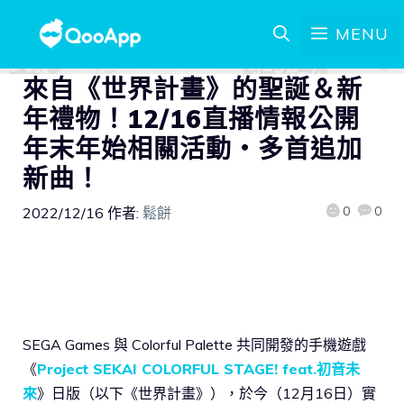
MENU
來自《世界計畫》的聖誕＆新
年禮物！12/16直播情報公開
年末年始相關活動・多首追加
新曲！
0
0
2022/12/16
作者:
鬆餅
SEGA Games 與 Colorful Palette 共同開發的手機遊戲
《
Project SEKAI COLORFUL STAGE! feat.初音未
來
》日版（以下《世界計畫》），於今（12月16日）實