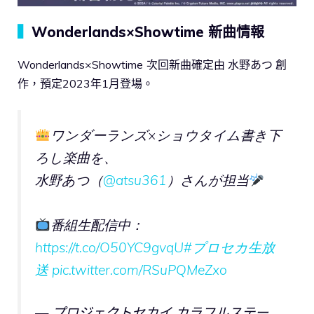
▍
Wonderlands×Showtime 新曲情報
Wonderlands×Showtime
次回新曲確定由 水野あつ 創
作，預定2023年1月登場。
ワンダーランズ×ショウタイム書き下
ろし楽曲を、
水野あつ（
@atsu361
）さんが担当
番組生配信中：
https://t.co/O50YC9gvqU
#プロセカ生放
送
pic.twitter.com/RSuPQMeZxo
— プロジェクトセカイ カラフルステー