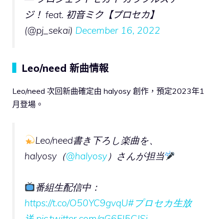
ジ！ feat. 初音ミク【プロセカ】
(@pj_sekai)
December 16, 2022
▍
Leo/need 新曲情報
Leo/need 次回新曲確定由 halyosy 創作，預定2023年1
月登場。
Leo/need書き下ろし楽曲を、
halyosy（
@halyosy
）さんが担当
番組生配信中：
https://t.co/O50YC9gvqU
#プロセカ生放
送
pic.twitter.com/qG6FI5CJSi