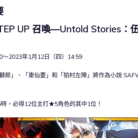
要
EP UP 召喚―Untold Stories：
0～2023年1月12日（四）14:59
獅郎」、「東仙要」和「狛村左陣」將作為小說 SAF
P6時，必得12位主打★5角色的其中1位！