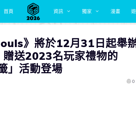
首頁
資訊
獨家
漫畫
遊
 Souls》將於12月31日起舉
贈送2023名玩家禮物的
御神籤」活動登場
0