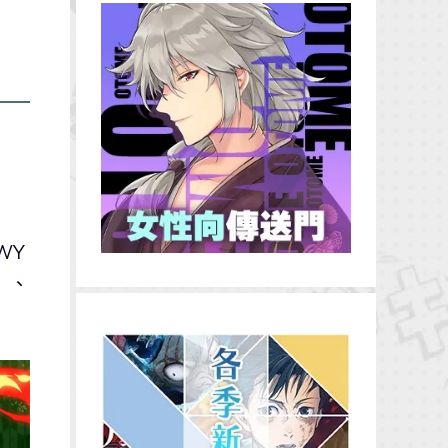
WY
」、