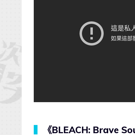
▍
《BLEACH: Brave 