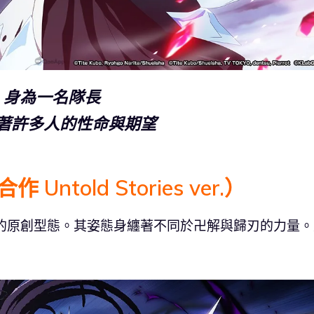
身為一名隊長
著許多人的性命與期望
Untold Stories ver.）
出來的原創型態。其姿態身纏著不同於卍解與歸刃的力量