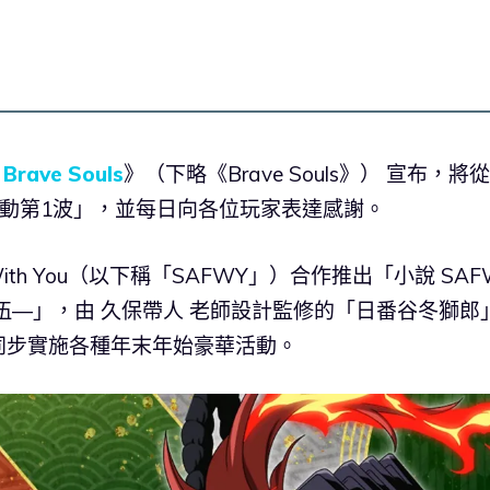
Brave Souls
》（下略《Brave Souls》） 宣布，將從
春活動第1波」，並每日向各位玩家表達感謝。
ver With You（以下稱「SAFWY」）合作推出「小說 SAF
ories：伍―」，由 久保帶人 老師設計監修的「日番谷冬獅郎
同步實施各種年末年始豪華活動。