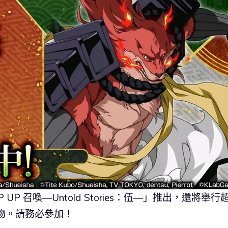
 UP 召喚―Untold Stories：伍―」推出，還將舉行
禮物。請務必參加！