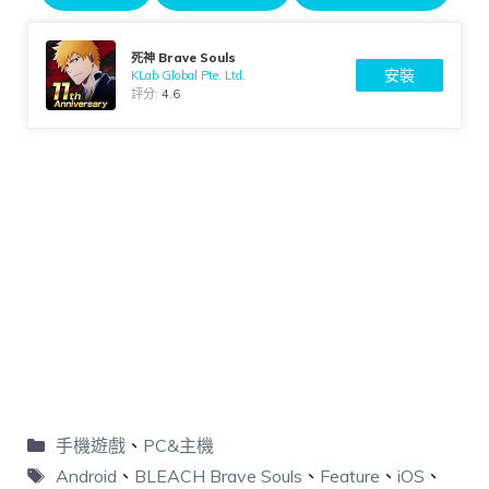
死神 Brave Souls
安裝
KLab Global Pte. Ltd.
評分:
4.6
手機遊戲
、
PC&主機
Android
、
BLEACH Brave Souls
、
Feature
、
iOS
、