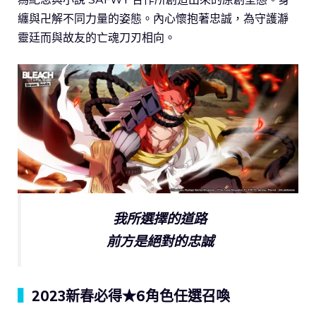
纏與卍解不同力量的姿態。內心懷抱著忠誠，為守護瀞
靈廷而與故友的亡魂刀刃相向。
我所選擇的道路
前方是絕對的忠誠
▍
2023新春必得★6角色任選召喚