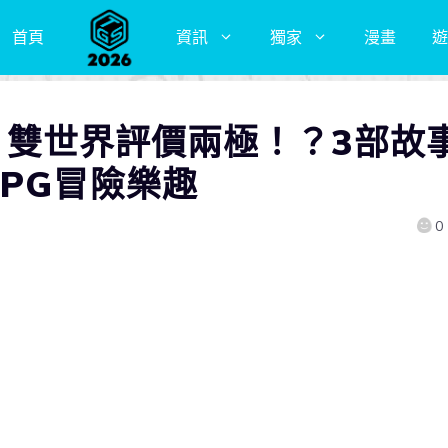
首頁
資訊
獨家
漫畫
遊
rld》雙世界評價兩極！？3部故
PG冒險樂趣
0