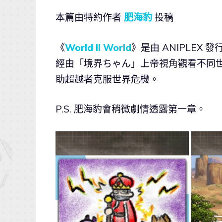
本篇由特約作者
肥海豹
投稿
《
World II World
》是由 ANIPLEX 
經由「境界ちゃん」上帝視角觀看不同
助超越者克服世界危機。
P.S. 肥海豹會稍微劇情透露第一章。