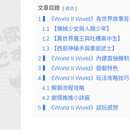
文章目錄
收合
1
▍《World II World》各世界故事
1.1
【機械少女與人類少年】
1.2
【異世界魔王與吐槽高中生】
1.3
【西部神槍手與東部武士】
2
▍《World II World》內建首抽機制
3
▍《World II World》遊戲特色
4
▍《World II World》玩法攻略技巧
4.1
解鎖流程攻略
4.2
劇情推進小訣竅
5
▍《World II World》試玩感想