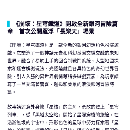
▍
《崩壞：星穹鐵道》開啟全新銀河冒險篇
章 首次公開羅浮「長樂天」場景
《崩壞：星穹鐵道》是一款全新的銀河幻想角色扮演遊
戲。它塑造了一個神話元素和科幻基因交織交融的未知
世界，融合了易於上手的回合制戰鬥系統、大型地圖探
索和迷宮解謎玩法、光怪陸離且各具特色的奇幻世界冒
險、引人入勝的異世界劇情等諸多遊戲要素，為玩家譜
寫了一首充滿著驚喜、邂逅和美景的浪漫銀河冒險詩
篇。
故事講述意外身懷「星核」的主角，勇敢的登上「星穹
列車」，從「黑塔太空站」開始了星際穿梭的旅途，在
浩瀚無垠的宇宙中，形形色色的星球中努力探索著「星