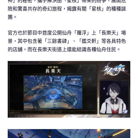
神」的秘密，攜手解決由「星核」帶來的紛爭，展開危
險和驚喜共存的奇幻旅程，揭露有關「星核」的種種謎
團。
官方也於節目中首度公開仙舟「羅浮」上「長樂天」場
景，其中包含著「三餘書肆」、「鑑爻軒」等各具特色
的店舖，而在長樂天街道上還能結識各種仙舟住民。