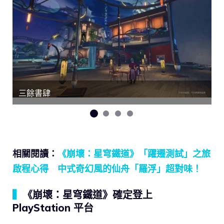
三餘書肆
相關閱讀：
《崩壞：星穹鐵道》「躍遷測試」之旅
啟程心得 中式奇幻風的仙舟「羅浮」超對味！
▍
《崩壞：星穹鐵道》確定登上
PlayStation 平台