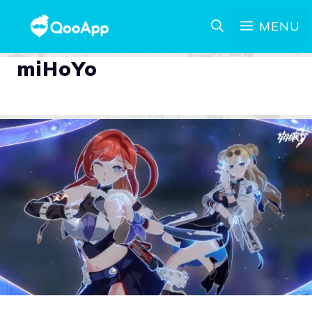
MENU
miHoYo