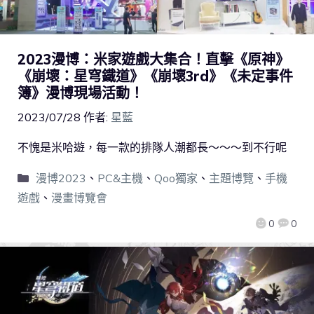
2023漫博：米家遊戲大集合！直擊《原神》
《崩壞：星穹鐵道》《崩壞3rd》《未定事件
簿》漫博現場活動！
2023/07/28
作者:
星藍
不愧是米哈遊，每一款的排隊人潮都長～～～到不行呢
漫博2023
、
PC&主機
、
Qoo獨家
、
主題博覽
、
手機
遊戲
、
漫畫博覽會
0
0