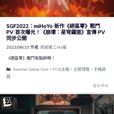
SGF2022：miHoYo 新作《絕區零》戰鬥
PV 首次曝光！《崩壞：星穹鐵道》宣傳 PV
同步公開
2022/06/10
作者:
高級雜工Mo編
《絕區零》戰鬥有點帥啊！
Summer Game Fest
、
PC&主機
、
主題博覽
、
手機遊
戲
0
0