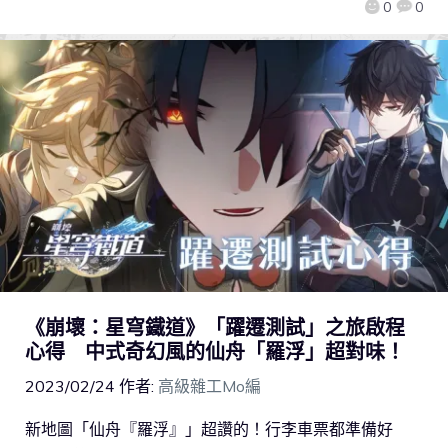
0
0
《崩壞：星穹鐵道》「躍遷測試」之旅啟程
心得 中式奇幻風的仙舟「羅浮」超對味！
2023/02/24
作者:
高級雜工Mo編
新地圖「仙舟『羅浮』」超讚的！行李車票都準備好