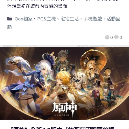
浮現當初在遊戲內冒險的畫面
Qoo獨家
、
PC&主機
、
宅宅生活
、
手機遊戲
、
活動回
顧
0
0