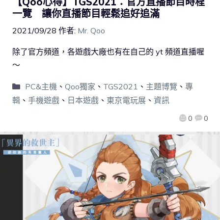
【Qoo心得】TGS2021：官方直播節目時程
一覽 讓你直播節目輕鬆追好追滿
2021/09/28
作者:
Mr. Qoo
除了官方頻道，各遊戲大廠也有在自己的 yt 頻道直播喔
～
PC&主機
、
Qoo獨家
、
TGS2021
、
主題博覽
、
專
輯
、
手機遊戲
、
日本遊戲
、
東京電玩展
、
資訊
0
0