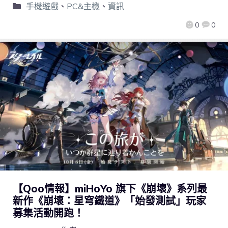
手機遊戲
、
PC&主機
、
資訊
0
0
【Qoo情報】miHoYo 旗下《崩壞》系列最
新作《崩壞：星穹鐵道》「始發測試」玩家
募集活動開跑！