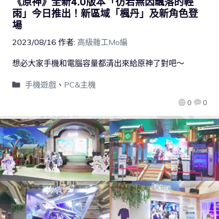
《原神》全新4.0版本「彷若無因飄落的輕
雨」今日推出！新區域「楓丹」及新角色登
場
2023/08/16
作者:
高級雜工Mo編
想必大家手機和電腦容量都清出來給原神了對吧～
手機遊戲
、
PC&主機
0
0