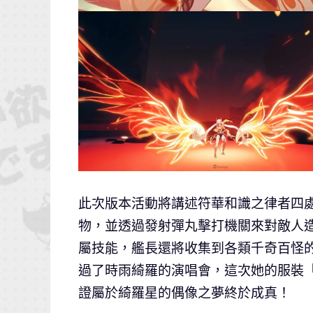
此次版本活動將講述符華和識之律者四
物，並透過發射彈丸擊打機關來對敵人
屬技能，艦長還將收集到各類千奇百怪
過了時雨綺羅的演唱會，這次她的服裝
證屬於綺羅星的偶像之夢終於成真！