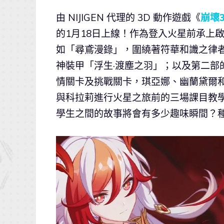
由 NIJIGEN 代理的 3D 動作遊戲《
崩壞3
的1月18日上線！作為登入火星前承上
如「尋鳶漫錄」，圍繞著符華和識之律
神裝甲「浮生·渡塵之羽」；以及第二部
情關卡及挑戰關卡，琪亞娜、幽蘭黛爾
與科拉莉進行火星之旅前的三場課目教
學生之間的故事將會有多少趣味瞬間？