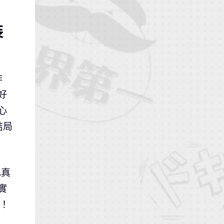
裝
作
好
心
結局
己真
實
！