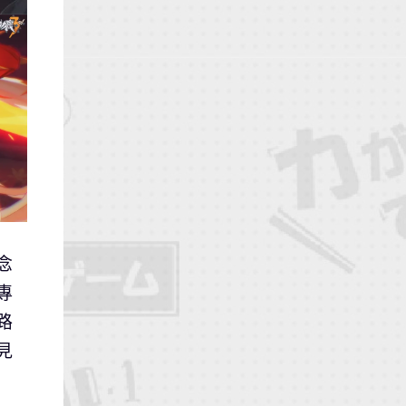
念
專
路
見