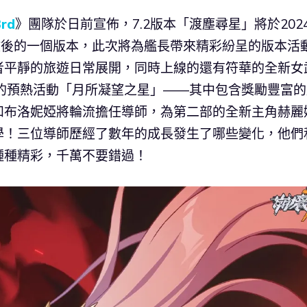
rd
》團隊於日前宣佈，7.2版本「渡塵尋星」將於202
啟後的一個版本，此次將為艦長帶來精彩紛呈的版本活
者平靜的旅遊日常展開，同時上線的還有符華的全新女
的預熱活動「月所凝望之星」——其中包含獎勵豐富的
和布洛妮婭將輪流擔任導師，為第二部的全新主角赫麗
學！三位導師歷經了數年的成長發生了哪些變化，他們
種種精彩，千萬不要錯過！