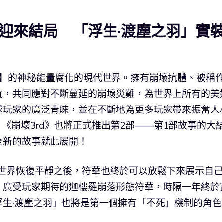
故事迎來結局 「浮生·渡塵之羽」實
壞】的神秘能量腐化的現代世界。擁有崩壞抗體、被稱
抗，共同應對不斷蔓延的崩壞災難，為世界上所有的美
球玩家的廣泛青睞，並在不斷地為更多玩家帶來振奮人
，《崩壞3rd》也將正式推出第2部——第1部故事的大
全新的故事就此展開！
在世界恢復平靜之後，符華也終於可以放鬆下來展示自
、廣受玩家期待的迦樓羅崩落形態符華，時隔一年終於
生·渡塵之羽」也將是第一個擁有「不死」機制的角色