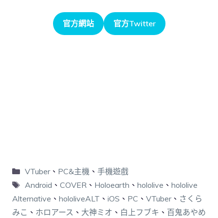
官方網站
官方Twitter
VTuber
、
PC&主機
、
手機遊戲
Android
、
COVER
、
Holoearth
、
hololive
、
hololive
Alternative
、
hololiveALT
、
iOS
、
PC
、
VTuber
、
さくら
みこ
、
ホロアース
、
大神ミオ
、
白上フブキ
、
百鬼あやめ