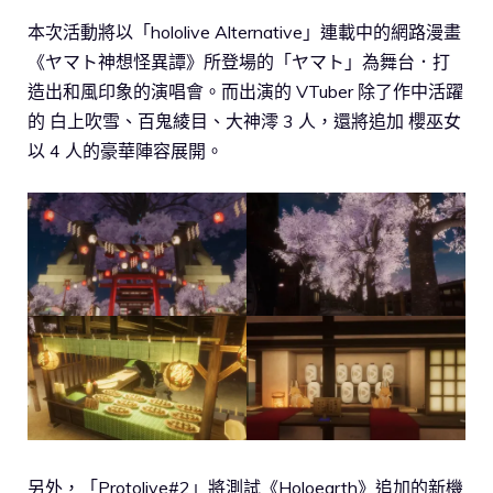
本次活動將以「hololive Alternative」連載中的網路漫畫
《ヤマト神想怪異譚》所登場的「ヤマト」為舞台．打
造出和風印象的演唱會。而出演的 VTuber 除了作中活躍
的 白上吹雪、百鬼綾目、大神澪 3 人，還將追加 櫻巫女
以 4 人的豪華陣容展開。
另外，「Protolive#2」將測試《Holoearth》追加的新機