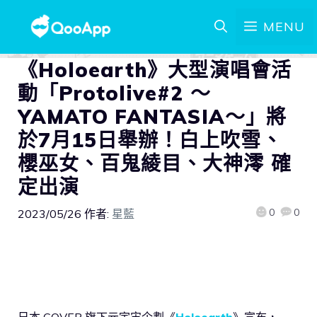
MENU
《Holoearth》大型演唱會活
動「Protolive#2 ～
YAMATO FANTASIA～」將
於7月15日舉辦！白上吹雪、
櫻巫女、百鬼綾目、大神澪 確
定出演
0
0
2023/05/26
作者:
星藍
日本 COVER 旗下元宇宙企劃《
Holoearth
》宣布，