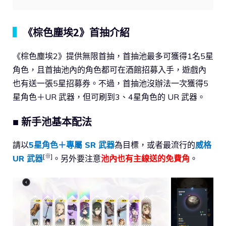
▍
《棕色塵埃2》首抽介紹
《棕色塵埃2》提供無限首抽，首抽池最多可獲得1名5星
角色，且首抽池內的角色都可在酒館招募入手，遊戲內
也有送一張5星招募券。不過，首抽池沒辦法一次獲得5
星角色＋UR 武器，但可刷到3、4星角色的 UR 武器。
■ 新手池基本配法
請以
5星角色＋專屬 SR 武器
為目標，或者最流行的
威格
[※]
UR 武器
。另外要注意
池內也有主線送的免費角
。