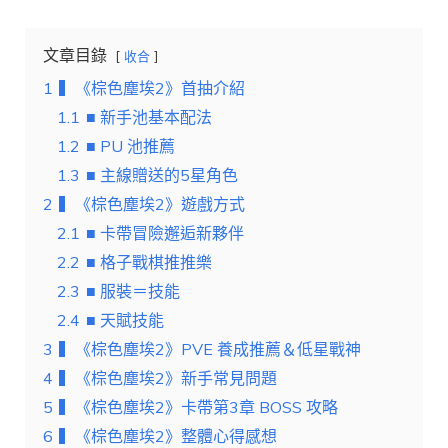
文章目錄
收合
1
▍《棕色塵埃2》首抽介紹
1.1
■ 新手池基本配法
1.2
■ PU 池推薦
1.3
■ 主線贈送的5星角色
2
▍《棕色塵埃2》遊戲方式
2.1
■ 卡帶冒險邂逅新夥伴
2.2
■ 格子戰棋推推樂
2.3
■ 服裝＝技能
2.4
■ 天賦技能
3
▍《棕色塵埃2》PVE 養成推薦＆低星戰神
4
▍《棕色塵埃2》新手常見問題
5
▍《棕色塵埃2》卡帶第3章 BOSS 攻略
6
▍《棕色塵埃2》整體心得感想