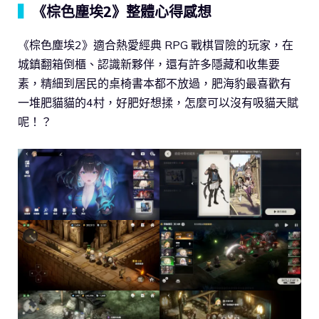
▍
《棕色塵埃2》整體心得感想
《棕色塵埃2》適合熱愛經典 RPG 戰棋冒險的玩家，在
城鎮翻箱倒櫃、認識新夥伴，還有許多隱藏和收集要
素，精細到居民的桌椅書本都不放過，肥海豹最喜歡有
一堆肥貓貓的4村，好肥好想揉，怎麼可以沒有吸貓天賦
呢！？