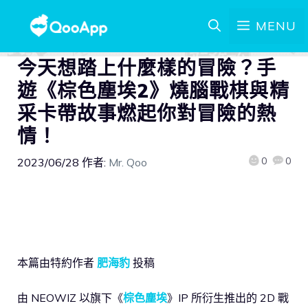
MENU
今天想踏上什麼樣的冒險？手
遊《棕色塵埃2》燒腦戰棋與精
采卡帶故事燃起你對冒險的熱
情！
0
0
2023/06/28
作者:
Mr. Qoo
本篇由特約作者
肥海豹
投稿
由 NEOWIZ 以旗下《
棕色塵埃
》IP 所衍生推出的 2D 戰