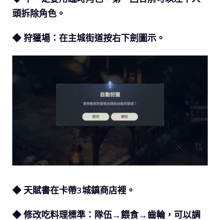
頭拆除角色。
◆ 狩獵場：在主城街道按右下劍圖示。
◆ 天賦書在卡帶3城鎮商店裡。
◆ 修改吃料理標準：隊伍→餵食→齒輪，可以調