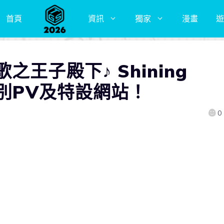
首頁
資訊
獨家
漫畫
遊
王子殿下♪ Shining
特別PV及特設網站！
0