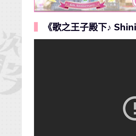
▍
《歌之王子殿下♪ Shini