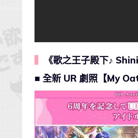
▍
《歌之王子殿下♪ Shini
■ 全新
UR
劇照【My Oat