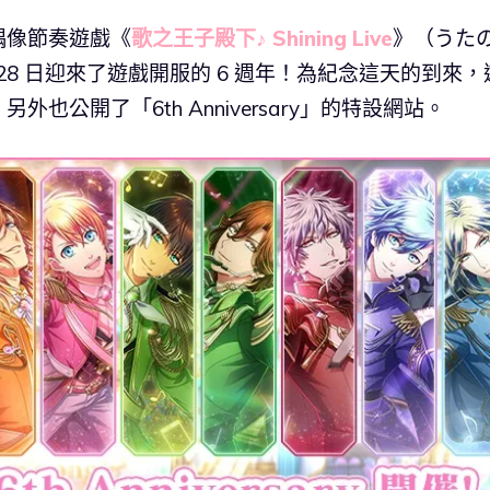
性向偶像節奏遊戲《
歌之王子殿下♪ Shining Live
》（うた
 8 月 28 日迎來了遊戲開服的 6 週年！為紀念這天的到來，
也公開了「6th Anniversary」的特設網站。