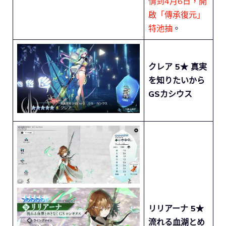
情到4月6日，開
啟「傳承復元」
特池抽
。
クレア 5★ 真実
を知りたいから
GSカシウス
リリアーナ 5★
流れる血湖とめ