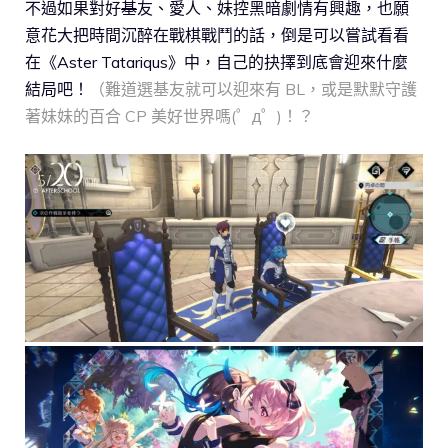
不過如果對好
基
友、愛人、妹控黑暗劇情有興趣，也願
意花大把時間沉醉在戰棋戰鬥的話，倒是可以嘗試看看
在《Aster Tatariqus》中，自己的抉擇到底會迎來什麼
結局吧！
（難道選基友就可以迎來有 BL，或是默默守護
著妹妹的百合 CP 美好世界嗎(゜д゜)！？