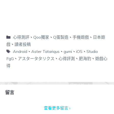
心得測評
、
Qoo獨家
、
Q蛋製造
、
手機遊戲
、
日本遊
戲
、
讀者投稿
Android
、
Aster Tatariqus
、
gumi
、
iOS
、
Studio
FgG
、
アスタータタリクス
、
心得評測
、
肥海豹
、
遊戲心
得
留言
查看更多留言 ›