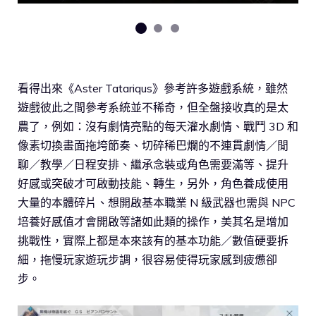
看得出來《Aster Tatariqus》參考許多遊戲系統，雖然
遊戲彼此之間參考系統並不稀奇，但全盤接收真的是太
農了，例如：沒有劇情亮點的每天灌水劇情、戰鬥 3D 和
像素切換畫面拖垮節奏、切碎稀巴爛的不連貫劇情／閒
聊／教學／日程安排、繼承念裝或角色需要滿等、提升
好感或突破才可啟動技能、轉生，另外，角色養成使用
大量的本體碎片、想開啟基本職業 N 級武器也需與 NPC
培養好感值才會開啟等諸如此類的操作，美其名是增加
挑戰性，實際上都是本來該有的基本功能／數值硬要拆
細，拖慢玩家遊玩步調，很容易使得玩家感到疲憊卻
步。