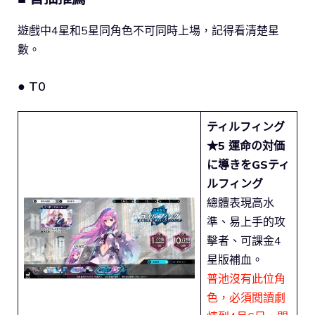
遊戲中4星和5星同角色不可同時上場，記得看清楚星
數。
● T0
ティルフィング
★5 運命の対価
に導きをGSティ
ルフィング
總體表現高水
準、易上手的攻
擊者、可課金4
星版補血。
普池沒有此位角
色，必須閱讀劇