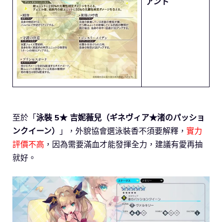
アント
至於「
泳裝 5★ 吉妮薇兒（ギネヴィア★渚のパッショ
ンクイーン）
」，外貌協會選泳裝香不須要解釋，
實力
評價不高
，因為需要滿血才能發揮全力，建議有愛再抽
就好。