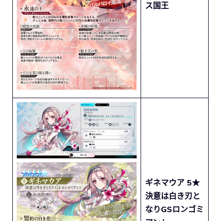
ス国王
ギネマウア 5★
決意は白き刃と
なりGSロンゴミ