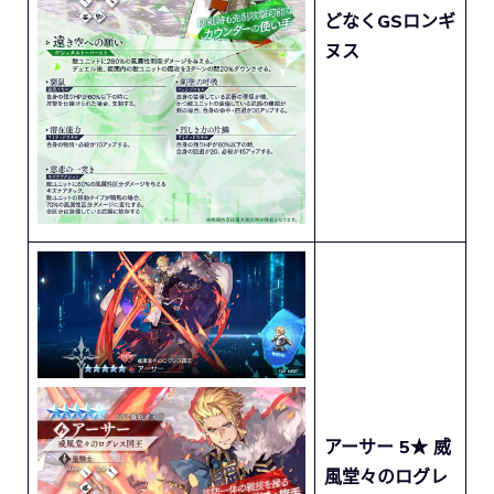
どなくGSロンギ
ヌス
アーサー 5★ 威
風堂々のログレ