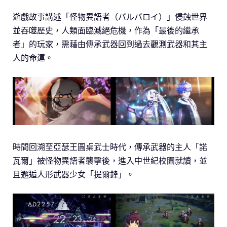
遊戲故事講述「怪物異語者（バルバロイ）」侵蝕世界
並吞噬歷史，人類面臨滅絕危機，作為「最後的繼承
者」的玩家，需藉由傳承武器回到過去觀測武器和其主
人的命運。
時間回溯至亞瑟王圓桌武士時代，傳承武器的主人「諾
瓦爾」被怪物異語者襲擊後，進入中世紀校園就讀，並
且邂逅人形武器少女「提爾鋒」。