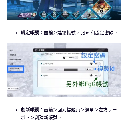
綁定帳號
：齒輪＞連攜帳號，記 id 和設定密碼。
創新帳號
：齒輪＞回到標題頁＞選單＞左方サー
ポト＞創建新帳號。