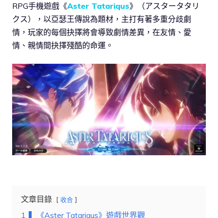
RPG手機遊戲《
Aster Tatariqus
》（アスタータタリ
クス），以亞瑟王傳說為題材，主打有著多重分歧劇
情，玩家的每個抉擇將會導致劇情差異，在友情、愛
情、親情間抉擇殘酷的命運。
文章目錄
收合
1
▍《Aster Tatariqus》遊戲世界觀