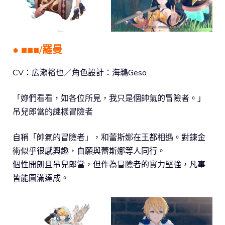
● ■■■/羅曼
CV：広瀬裕也／角色設計：海鵜Geso
「妳們看看，如各位所見，我只是個帥氣的冒險者。」
吊兒郎當的謎樣冒險者
自稱「帥氣的冒險者」，和蕾斯娜在王都相遇。對鍊金
術似乎很感興趣，自願與蕾斯娜等人同行。
個性開朗且吊兒郎當，但作為冒險者的實力堅強，凡事
皆能圓滿達成。