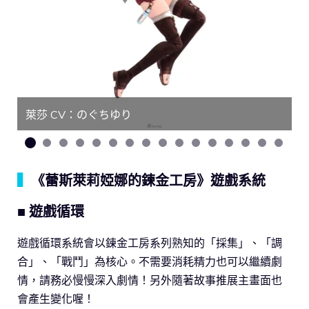
萊莎 CV：のぐちゆり
▍
《蕾斯萊莉婭娜的鍊金工房》遊戲系統
■ 遊戲循環
遊戲循環系統會以鍊金工房系列熟知的「採集」、「調
合」、「戰鬥」為核心。不需要消耗精力也可以繼續劇
情，請務必慢慢深入劇情！另外隨著故事推展主畫面也
會產生變化喔！