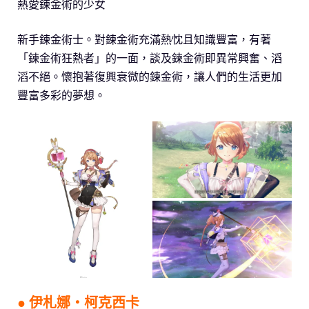
熱愛鍊金術的少女
新手鍊金術士。對鍊金術充滿熱忱且知識豐富，有著
「鍊金術狂熱者」的一面，談及鍊金術即異常興奮、滔
滔不絕。懷抱著復興衰微的鍊金術，讓人們的生活更加
豐富多彩的夢想。
● 伊札娜‧柯克西卡