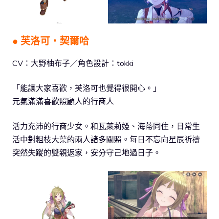
● 芙洛可‧契爾哈
CV：大野柚布子／角色設計：tokki
「能讓大家喜歡，芙洛可也覺得很開心。」
元氣滿滿喜歡照顧人的行商人
活力充沛的行商少女。和瓦萊莉婭、海蒂同住，日常生
活中對粗枝大葉的兩人諸多關照。每日不忘向星辰祈禱
突然失蹤的雙親返家，安分守己地過日子。