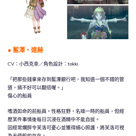
● 藍澤‧達赫
CV：小西克幸／角色設計：tokki
「把那些錢拿來存到藍澤銀行吧，我知道一個不錯的管
道，搞不好可以翻倍喔。」
傷心的船員
嗜酒如命的前船員。性格狂野，名噪一時的船員，但經
歷某件事情後每日沉浸在酒精中不能自拔。
因經常爛醉令芙洛可憂心並獲得細心照護，將芙洛可視
為天使般的存在。