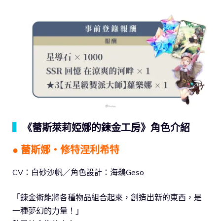
▍
《蕾斯萊莉婭娜的鍊金工房》角色介紹
● 蕾斯娜‧修特涅利希特
CV：白砂沙帆／角色設計：海鵜Geso
「鍊金術能將各種物品組合起來，創造出新的東西，是
一種夢幻的力量！」