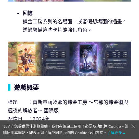
回憶
鍊金工房系列的名場面，或者假想場面的插畫。
透過裝備這些卡片能強化角色。
▍
遊戲概要
標題 ：蕾斯萊莉婭娜的鍊金工房 ～忘卻的鍊金術與
極夜的解放者～ 國際版
配信日 ：2024年
為了向您提供最佳瀏覽體驗，我們在網站上使用了必要及功能性 Cookie。繼
遊戲類型：劇場感鍊金術RPG
續使用本網站，即表示您了解並同意我們的 Cookie 使用方式。
了解更多→
對應平台：iOS / Android / PC(Steam®)