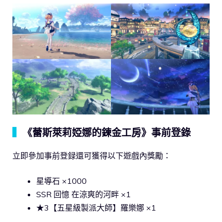
▍
《蕾斯萊莉婭娜的鍊金工房》事前登錄
立即參加事前登録還可獲得以下遊戲內獎勵：
星導石 ×1000
SSR 回憶 在涼爽的河畔 ×1
★3【五星級製派大師】羅樂娜 ×1