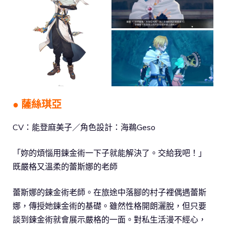
● 薩絲琪亞
CV：能登麻美子／角色設計：海鵜Geso
「妳的煩惱用鍊金術一下子就能解決了。交給我吧！」
既嚴格又溫柔的蕾斯娜的老師
蕾斯娜的鍊金術老師。在旅途中落腳的村子裡偶遇蕾斯
娜，傳授她鍊金術的基礎。雖然性格開朗灑脫，但只要
談到鍊金術就會展示嚴格的一面。對私生活漫不經心，