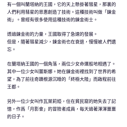
有一個叫蘭塔納的王國，它的天上懸掛著彗星，那裏的
人們利用彗星的恩惠創造了技術。這種技術叫做「鍊金
術」。曾經有很多使用這種技術的鍊金術士。
透過鍊金術的力量，王國取得了急速的發展。
但是，隨著彗星減少，鍊金術也在衰退，慢慢被人們遺
忘。
在蘭塔納王國的一個角落，兩位少女命運般地相遇了。
其中一位少女叫蕾斯娜。她在鍊金術裡找到了世界的希
望，為了前往奇蹟根源沉睡的「終極大陸」而啟程前往
王都。
另外一位少女叫作瓦萊莉婭，住在貧民窟的她失去了記
憶，作爲「月影會」的冒險者成員，每天過著渾渾噩噩
的日子。