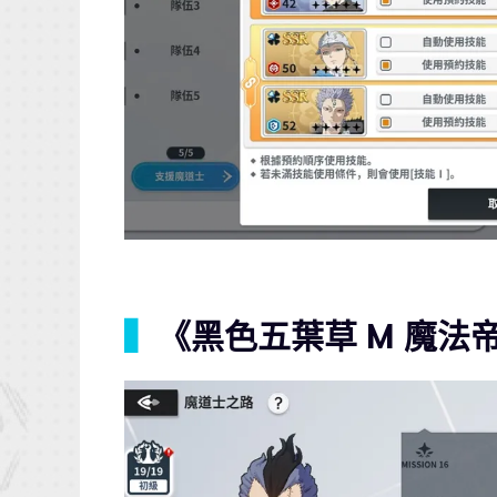
▍
《黑色五葉草 M 魔法