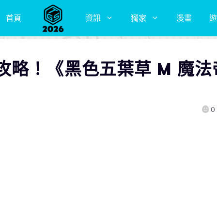
首頁
資訊
獨家
漫畫
遊
攻略！《黑色五葉草 M 魔法
0