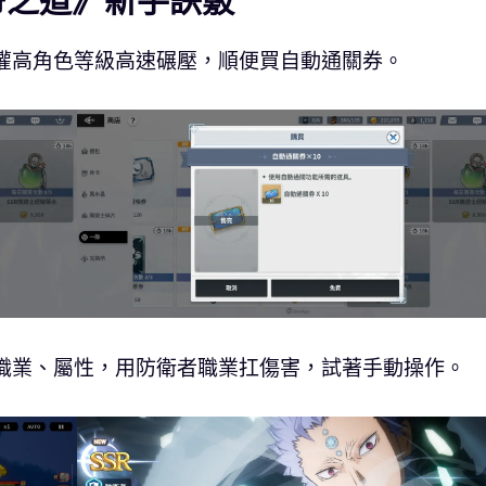
帝之道》新手訣竅
灌高角色等級高速碾壓，順便買自動通關券。
職業、屬性，用防衛者職業扛傷害，試著手動操作。