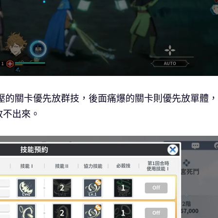
碾壓的關卡優先放群技，後面痛爆的關卡則優先放單體
放不出來。