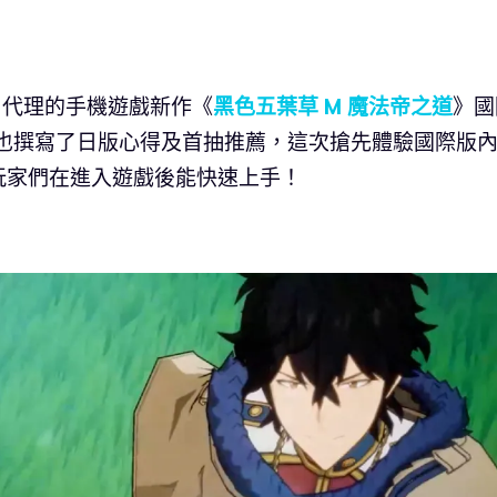
rena 代理的手機遊戲新作《
黑色五葉草 M 魔法帝之道
》國
者也撰寫了日版心得及首抽推薦，這次搶先體驗國際版
玩家們在進入遊戲後能快速上手！