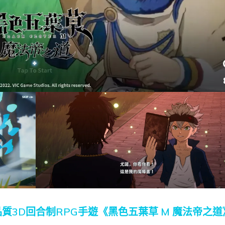
質3D回合制RPG手遊《黑色五葉草 M 魔法帝之道