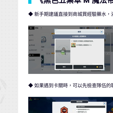
▍
《黑色五葉草 M 魔法
◆ 新手期建議直接到商城買經驗藥水，
◆ 如果遇到卡關時，可以先檢查隊伍的