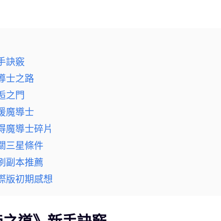
手訣竅
導士之路
逅之門
援魔導士
獲得魔導士碎片
關三星條件
刷副本推薦
國際版初期感想