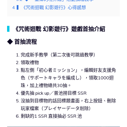
4
▍《咒術迴戰 幻影遊行》心得感想
▍
《咒術迴戰 幻影遊行》遊戲首抽介紹
◆ 首抽流程
完成新手教學（第二次後可跳過教學）
領取禮物
點左側「初心者ミッション」，編輯好友支援角
色（サポートキャラを編成し），領取1000迴
珠，加上禮物總共30抽。
優先抽 pick up／普池撈目標 SSR
沒抽到目標物的話回標題畫面，右上按鈕、刪除
玩家檔案（プレイヤーデータ削除）
剩缺的1 SSR 直接抽必 SSR 池