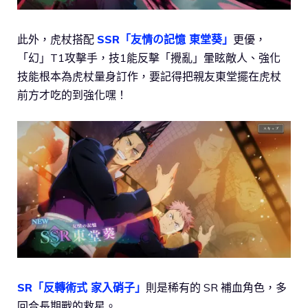
此外，虎杖搭配
SSR「友情の記憶 東堂葵」
更優，
「幻」T1攻擊手，技1能反擊「攪亂」暈眩敵人、強化
技能根本為虎杖量身訂作，要記得把親友東堂擺在虎杖
前方才吃的到強化嘿！
SR「反轉術式 家入硝子」
則是稀有的 SR 補血角色，多
回合長期戰的救星。