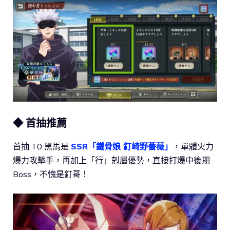
◆ 首抽推薦
首抽 T0 黑馬是
SSR「鐵骨娘 釘崎野薔薇」
，單體火力
爆力攻擊手，再加上「行」剋屬優勢，直接打爆中後期
Boss，不愧是釘哥！