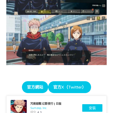
官方網站
官方X（Twitter）
咒術迴戰 幻影夜行 | 日版
安裝
Sumzap, Inc.
評分:
4.3