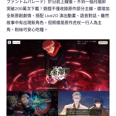
ファントムパレード）於日前上線後，不到一個月隨即
突破200萬次下載！遊戲不僅收錄原作部分主線，還增加
全新原創劇情，搭配 Live2D 演出動畫、語音對話，雖然
故事中有出現新角色，但照樣是原作虎杖一行人為主
角，粉絲可安心吃糧。