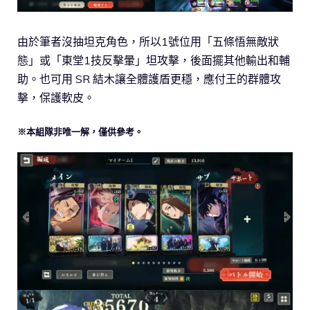
由於筆者沒抽坦克角色，所以1號位用「五條悟無敵狀
態」或「東堂1技反擊暈」坦攻擊，後面擺其他輸出和輔
助。也可用 SR 結木讓全體護盾更穩，應付王的群體攻
擊，保護軟皮。
※本組隊非唯一解，僅供參考。