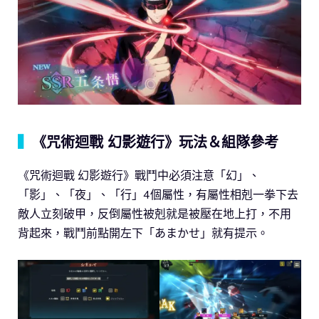
▍
《咒術迴戰 幻影遊行》玩法＆組隊參考
《咒術迴戰 幻影遊行》戰鬥中必須注意「幻」、
「影」、「夜」、「行」4個屬性，有屬性相剋一拳下去
敵人立刻破甲，反倒屬性被剋就是被壓在地上打，不用
背起來，戰鬥前點開左下「あまかせ」就有提示。