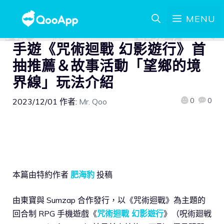
MENU
手遊《咒術迴戰 幻影遊行》首
抽推薦＆故事活動「望鄉的境
界線」玩法介紹
0
0
2023/12/01
作者:
Mr. Qoo
本篇由特約作者
肥海豹
投稿
由東寶與 Sumzap 合作發行，以《咒術迴戰》為主題的
回合制 RPG 手機遊戲《
咒術迴戰 幻影遊行
》（呪術廻戦