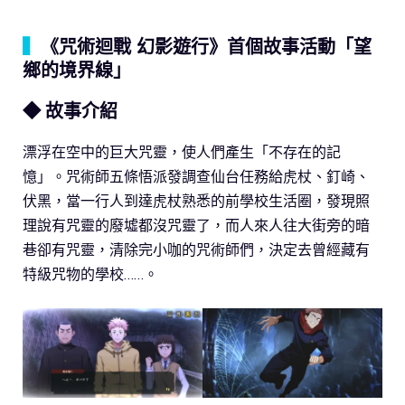
▍
《咒術迴戰 幻影遊行》首個故事活動「望
鄉的境界線」
◆ 故事介紹
漂浮在空中的巨大咒靈，使人們產生「不存在的記
憶」。咒術師五條悟派發調查仙台任務給虎杖、釘崎、
伏黑，當一行人到達虎杖熟悉的前學校生活圈，發現照
理說有咒靈的廢墟都沒咒靈了，而人來人往大街旁的暗
巷卻有咒靈，清除完小咖的咒術師們，決定去曾經藏有
特級咒物的學校……。