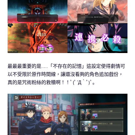
最最最重要的是……「不存在的記憶」這設定使得劇情可
以不受限於原作時間線，讓還沒看夠的角色追加戲份，
真的是咒術粉絲的救贖啊！！ﾟ(ﾟ´Д｀ﾟ)ﾟ｡