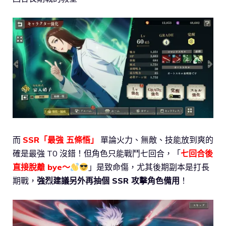
而
SSR「最強 五條悟」
單論火力、無敵、技能放到爽的
確是最強 T0 沒錯！但角色只能戰鬥七回合，「
七回合後
直接脫離 bye～
」是致命傷，尤其後期副本是打長
期戰，
強烈建議另外再抽個 SSR 攻擊角色備用
！