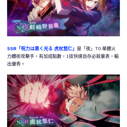
SSR「呪力は黒く光る 虎杖悠仁」
是「夜」T0 單體火
力體術攻擊手，有加成點數，1技快速自存必殺量表，輸
出優秀。