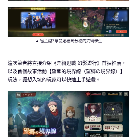
▲ 從主線7章開始福岡分校的咒術學生
這次筆者將直接介紹《咒術迴戰 幻影遊行》首抽推薦，
以及首個故事活動【望鄉的境界線（望郷の境界線）】
玩法，讓想入坑的玩家可以快速上手遊戲。