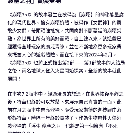
渡塵之羽」實裝登場
《崩壞3rd》的故事發生在被稱為【崩壞】的神秘能量腐
化的現代世界。擁有崩壞抗體、被稱作【女武神】的勇
敢少女們，帶頭頑強抵抗，共同應對不斷蔓延的崩壞災
難，為世界上所有的美好而戰。自上線以來，該遊戲已
經獲得全球玩家的廣泛青睞，並在不斷地為更多玩家帶
來振奮人心的遊戲體驗。而在接下來的2024年2月，
《崩壞3rd》也將正式推出第2部——第1部故事的大結局
之後，兩名地球人登入火星開始探索，全新的故事就此
展開！
在本次7.2版本中，經過漫長的旅途，在世界恢復平靜之
後，符華也終於可以放鬆下來展示自己真實的一面。此
前在月之版本中閃亮登場、廣受玩家期待的迦樓羅崩落
形態符華，時隔一年終於實裝了。作為生物屬性火傷近
戰登場的「浮生·渡塵之羽」也將是第一個擁有「不死」