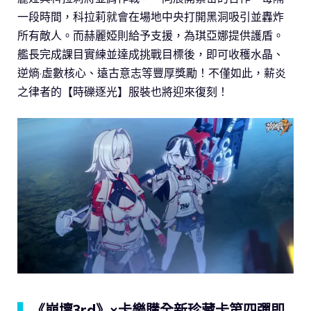
一段時間，科拉莉就會在場地中央打開黑洞吸引並轟炸
所有敵人。而赫麗婭則給予支援，為琪亞娜提供護盾。
艦長完成課目實練並達成挑戰目標後，即可收穫水晶、
逆熵·虛數核心、遠古意志等豐厚獎勵！不僅如此，薪炎
之律者的【時礫逐光】服裝也將迎來復刻！
▍
《崩壞3rd》×卡樂購全新珍藏卡第四彈即