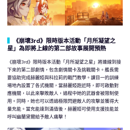
▍
《崩壞3rd》限時版本活動「月所凝望之
星」為即將上線的第二部故事展開預熱
《崩壞3rd》限時版本活動「月所凝望之星」將連線到接
下來的第二部劇情，包含劇情關卡及挑戰關卡。艦長需
要協助完成赫麗婭與科拉莉的戰鬥教學。課目一的訓練
場地內設置了各式機關，當赫麗婭跑近時，即可啟動對
應機關，以此來擊敗敵人，過程中她的武器會被限制使
用。同時，她也可以透過極限閃避敵人的攻擊並獲得大
量充能。當充能達到滿值後，赫麗婭可使用支援技能並
呼叫幽蘭黛爾給予敵人痛擊！