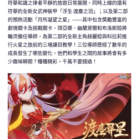
符華和識之律者平靜的旅遊日常展開，同時上線的還有
符華的全新女武神裝甲「浮生·渡塵之羽」；以及第二部
的預熱活動「月所凝望之星」——其中包含獎勵豐富的
劇情關卡及挑戰關卡，琪亞娜、幽蘭黛爾和布洛妮婭將
輪流擔任導師，為第二部的全新主角赫麗婭與科拉莉進
行火星之旅前的三場課目教學！三位導師歷經了數年的
成長發生了哪些變化，他們和學生之間的故事將會有多
少趣味瞬間？種種精彩，千萬不要錯過！