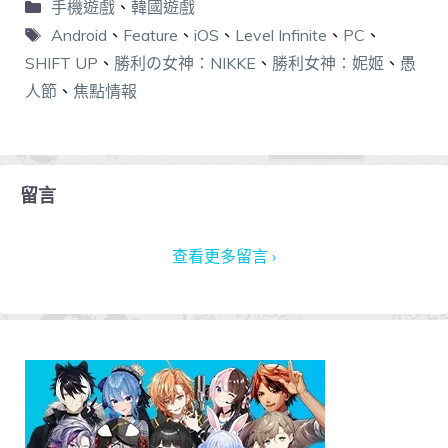
手機遊戲
、
韓國遊戲
Android
、
Feature
、
iOS
、
Level Infinite
、
PC
、
SHIFT UP
、
勝利の女神：NIKKE
、
勝利女神：妮姬
、
愚
人節
、
焦點情報
留言
查看更多留言 ›