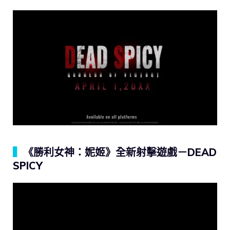
▍
《勝利女神：妮姬》全新射擊遊戲－DEAD
SPICY