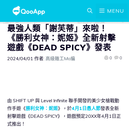
MENU
最強人類「謝芙蒂」來啦！
《勝利女神：妮姬》全新射擊
遊戲《DEAD SPICY》發表
0
0
2024/04/01
作者:
高級雜工Mo編
由 SHIFT UP 與 Level Infinite 聯手開發的美少女槍戰動
作手遊《
勝利女神：妮姬
》，於
4月1日愚人節
發表全新
射擊遊戲《DEAD SPICY》，遊戲預定20XX年4月1日正
式推出！