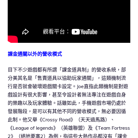
課金通關以外的營收模式
目下不少遊戲都有所謂「課金道具制」的營收系統，部
分美其名是「售賣道具以協助玩家通關」，這類機制流
行是否就會破壞遊戲關卡設定。Joe直指此類機制是對遊
戲設計有很大影響，甚至令設計者無法專注在遊戲自身
的樂趣以及玩家體驗。話雖如此，手機遊戲市場仍處於
發展階段，是可以有其他不同的營收模式，無必要因循
此制。他又舉《Crossy Road》（天天過馬路）、
《League of legends》（英雄聯盟）及《Team Fortress
2》（絕地要塞2）為例，指這些大熱作品都沒有「課金