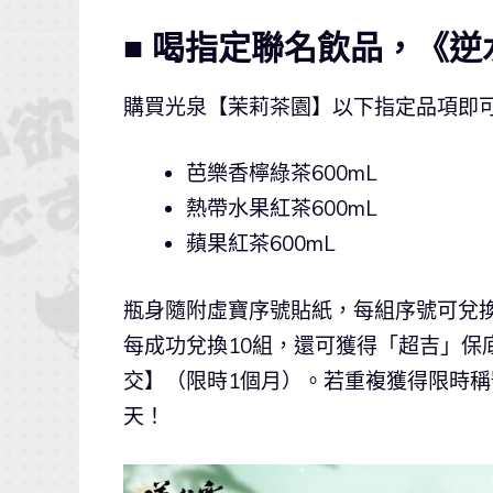
■ 喝指定聯名飲品，《
購買光泉【茉莉茶園】以下指定品項即
芭樂香檸綠茶600mL
熱帶水果紅茶600mL
蘋果紅茶600mL
瓶身隨附虛寶序號貼紙，每組序號可兌換
每成功兌換10組，還可獲得「超吉」保
交】（限時1個月）。若重複獲得限時稱
天！