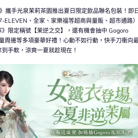
寒》攜手光泉茉莉茶園推出夏日限定飲品聯名包裝！即
7-ELEVEN、全家、家樂福等超商與量販、超市通路
限定稱號【茉逆之交】，還有機會抽中 Gogoro
寒》限量周邊等多項豪華好禮！心動不如行動，快手刀衝向
拿到手軟，涼爽一夏就趁現在！