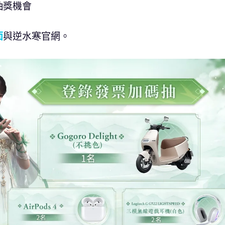
抽獎機會
面
與逆水寒官網。