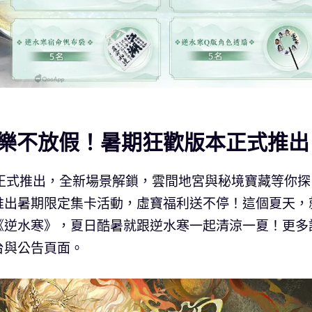
樂不放假！暑期狂歡版本正式推出
本已正式推出，全新場景解鎖，雲間地宮與秘境寶藏等你探
推出暑期限定集卡活動，虛寶福利送不停！這個夏天，
《逆水寒》，夏日酷暑就跟逆水寒一起清涼一夏！更多
台與公告頁面。