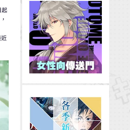
日起
），
最近