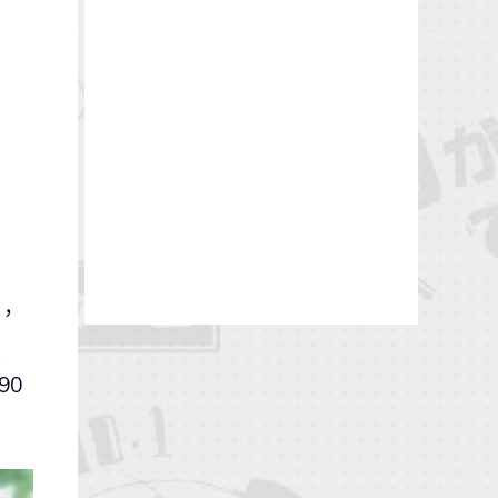
，
之
90