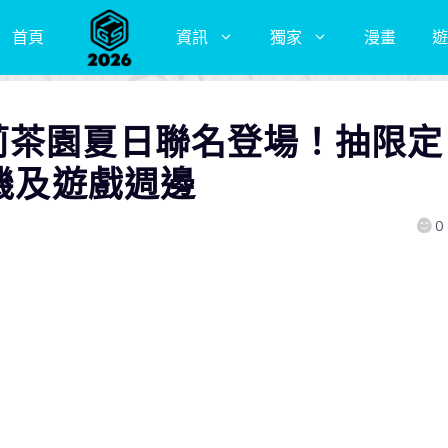
首頁
資訊
獨家
漫畫
遊
莉茶園夏日聯名登場！抽限定
耳機及遊戲週邊
0