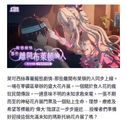
萊可西絲專屬擬態劇情-那些離開布萊頓的人同步上線。
一場在零礦區舉辦的盛大花卉展，一個關於食人花的瘋
狂民間傳說，一通意味不明的未知求救來電，一張不期
而至的神秘花卉展門票及一個貼上生命、理想、療癒及
希望等標籤的“偉大”陰謀正一步步逼近……授權者們準備
好迎接這個充滿未知的瑪斯托納花卉展了嗎？