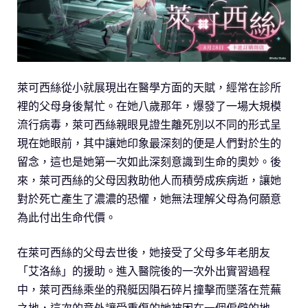
萊可西絲從小就展現出在醫學方面的天賦，經常在診所
裡的父母身後幫忙。在她八歲那年，爆發了一場大規模
流行病毒，萊可西絲親眼見證生離死別以不同的形式呈
現在她眼前，其中讓她印象最深刻的便是人們對於生的
留念，這也是她第一次如此深刻意識到生命的奧妙。後
來，萊可西絲的父母因救助他人而積勞成疾病逝，讓她
對於死亡產生了濃濃的恐懼，她無法理解父母為何願意
為此付出生命代價。
在萊可西絲的父母去世後，她接受了父母多年老朋友
「艾洛絲」的援助。進入醫院後的一次外出實習過程
中，萊可西絲乘坐的飛艇因隕石碎片撞擊而墜落在荒蕪