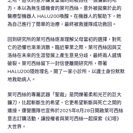
之地，這次的意外讓受重傷的她被困在一個偏僻的地
方。本以為無生還機會的萊可西絲，意外被拋棄於此的
醫療型機器人 HALU200喚醒。在機器人的幫助下，她
為自己進行了簡單的治療，最終被救援隊成功救回。
回到研究所的萊可西絲逐漸理解父母當初的選擇，對死
亡的恐懼也漸漸消散。臨近畢業之際，萊可西絲因與艾
洛絲在未來的生涯發展上產生意見分歧，最終兩人感情
破裂。萊可西絲留下一封信便離開研究所，帶著
HALU200隱姓埋名，開了一家小診所，以護士身份默默
地救助病人。
萊可西絲的專屬武器「聖裁」是閃爍著柔和光芒的巨大
鐮刀，比起斬斷生的希望，它更希望斬斷與死亡之間的
連接。運營團隊也宣佈於2025年8月28日開啟萊可西絲
意志訂購活動，讓授權者與萊可西絲一起探索《幻塔》
大世界。