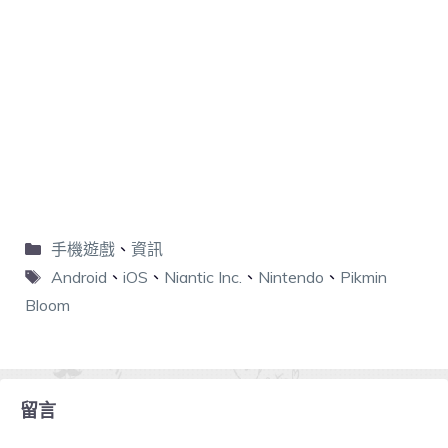
手機遊戲
、
資訊
Android
、
iOS
、
Niantic Inc.
、
Nintendo
、
Pikmin
Bloom
留言