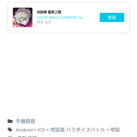
地獄樂 蓬萊之戰
安裝
GOOD SMILE COMPANY, Inc
評分:
3.7
手機遊戲
Android
、
iOS
、
地獄楽 パラダイスバトル
、
地獄