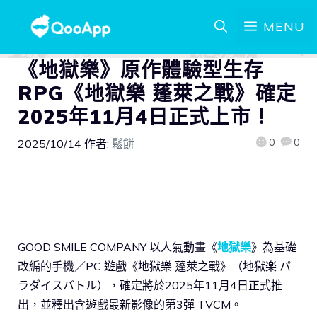
MENU
《地獄樂》原作體驗型生存
RPG《地獄樂 蓬萊之戰》確定
2025年11月4日正式上市！
0
0
2025/10/14
作者:
鬆餅
GOOD SMILE COMPANY 以人氣動畫《
地獄樂
》為基礎
改編的手機／PC 遊戲《地獄樂 蓬萊之戰》（地獄楽 パ
ラダイスバトル），確定將於2025年11月4日正式推
出，並釋出含遊戲最新影像的第3彈 TVCM。