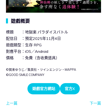
▍
遊戲概要
標題 ：地獄楽 パラダイスバトル
配信日 ：預定2025年11月4日
遊戲類型：生存 RPG
對應平台：iOS／Android
價格 ：免費（含收費道具）
©賀来ゆうじ／集英社・ツインエンジン・MAPPA
©GOOD SMILE COMPANY
遊戲官方網站
官方X
上一篇
下一篇