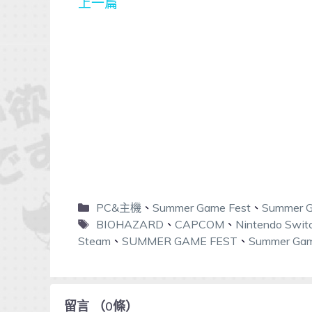
上一篇
PC&主機
、
Summer Game Fest
、
Summer G
BIOHAZARD
、
CAPCOM
、
Nintendo Swit
Steam
、
SUMMER GAME FEST
、
Summer Gam
留言
（
0
條）