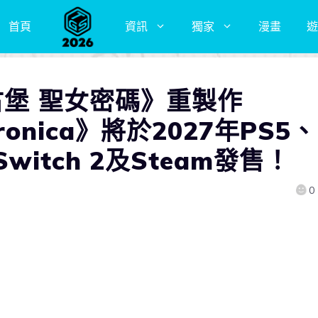
首頁
資訊
獨家
漫畫
遊
靈古堡 聖女密碼》重製作
Veronica》將於2027年PS5、
S、Switch 2及Steam發售！
0