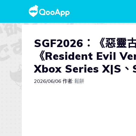
SGF2026：《惡
《Resident Evil 
Xbox Series X|
2026/06/06
作者:
鬆餅