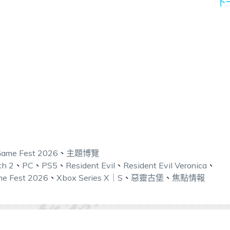
下
ame Fest 2026
、
主題博覽
ch 2
、
PC
、
PS5
、
Resident Evil
、
Resident Evil Veronica
、
e Fest 2026
、
Xbox Series X｜S
、
惡靈古堡
、
焦點情報