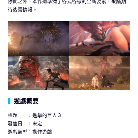
除此之外，本作還準備了各式各樣的全新要素，敬請期
待後續情報。
▍
遊戲概要
標題 ：進擊的巨人３
發售日 ：未定
遊戲類型：動作遊戲