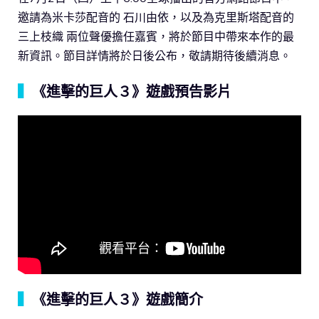
邀請為米卡莎配音的 石川由依，以及為克里斯塔配音的
三上枝織 兩位聲優擔任嘉賓，將於節目中帶來本作的最
新資訊。節目詳情將於日後公布，敬請期待後續消息。
▍
《進擊的巨人３》遊戲預告影片
▍
《進擊的巨人３》遊戲簡介