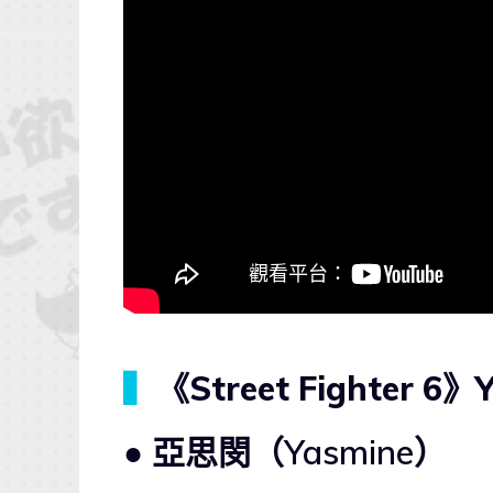
▍
《Street Fighter 
● 亞思閔（Yasmine）