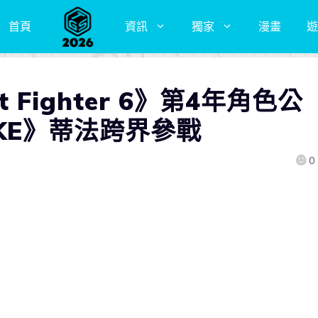
首頁
資訊
獨家
漫畫
遊
t Fighter 6》第4年角色公
MAKE》蒂法跨界參戰
0