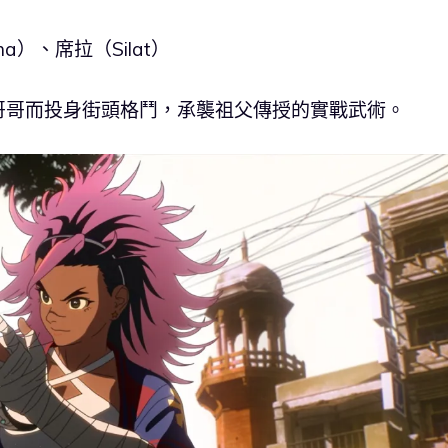
a）、席拉（Silat）
哥哥而投身街頭格鬥，承襲祖父傳授的實戰武術。