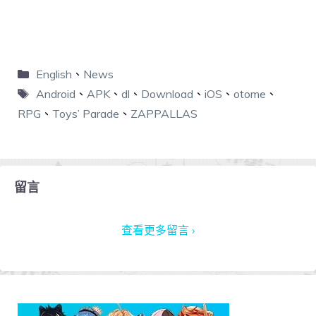
English
、
News
Android
、
APK
、
dl
、
Download
、
iOS
、
otome
、
RPG
、
Toys’ Parade
、
ZAPPALLAS
留言
查看更多留言 ›