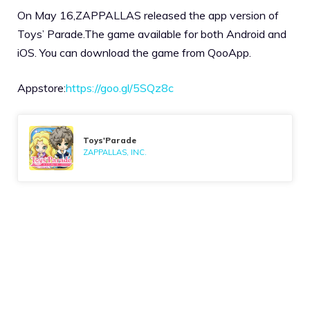
On May 16,ZAPPALLAS released the app version of
Toys’ Parade.The game available for both Android and
iOS. You can download the game from QooApp.
Appstore:
https://goo.gl/5SQz8c
Toys'Parade
ZAPPALLAS, INC.