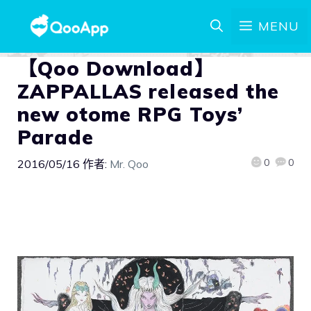
MENU
【Qoo Download】
ZAPPALLAS released the
new otome RPG Toys’
Parade
0
0
2016/05/16
作者:
Mr. Qoo