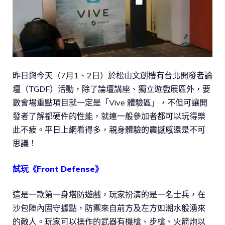
昨日與今天（7月1、2日）於松山文創樓有台北開發者論
壇（TGDF）活動，除了論壇講座、獨立遊戲展區外，要
數會場重點項目就一定是「Vive 體驗區」，不但可讓開
發者了解都硬件的性能，就連一般參加者都可以玩得樂
此不疲。平日上網看得多，親身體驗的震撼感還是不可
思議！
試玩《Front Defense》
這是一款第一身塔防遊戲，玩家扮演的是一名士兵，在
沙包陣內固守據點，防禦來自前方及左方如潮水般湧來
的敵人。玩家可以操作的武器有機槍、步槍、火箭炮以