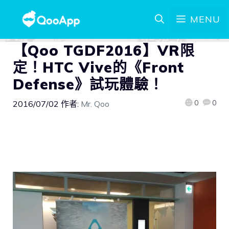
MENU
【Qoo TGDF2016】VR限
定！HTC Vive的《Front
Defense》試玩體驗！
0
0
2016/07/02
作者:
Mr. Qoo